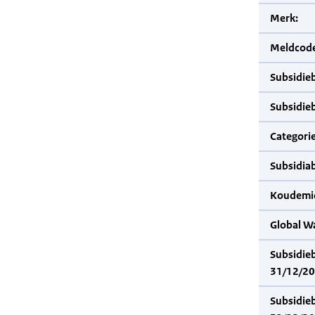
Merk:
Meldcode
Subsidie
Subsidie
Categorie
Subsidia
Koudemid
Global W
Subsidie
31/12/20
Subsidie