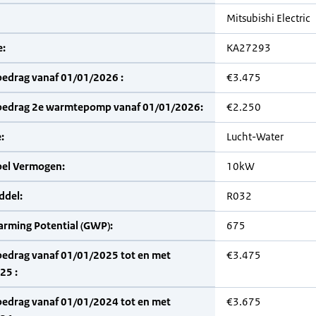
Mitsubishi Electric
:
KA27293
bedrag vanaf 01/01/2026 :
€3.475
bedrag 2e warmtepomp vanaf 01/01/2026:
€2.250
:
Lucht-Water
bel Vermogen:
10kW
del:
R032
arming Potential (GWP):
675
bedrag vanaf 01/01/2025 tot en met
€3.475
25 :
bedrag vanaf 01/01/2024 tot en met
€3.675