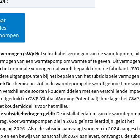
24 :
aar
des
pompen
l vermogen (kW):
Het subsidiabel vermogen van de warmtepomp, uit
vermogen van een warmtepomp om warmte af te geven. Dit vermoge
n het nominale vermogen dat wordt bepaald door de fabrikant. RVO
dere uitgangspunten bij het bepalen van het subsidiabele vermogen
el:
De chemische stof in de warmtepomp die wordt gebruikt om warm
ijn verschillende soorten koudemiddelen met een verschillende impa
 is uitgedrukt in GWP (Global Warming Potentiaal), hoe lager het GWP
et koudemiddel is voor het milieu.
e subsidiebedragen geldt:
De installatiedatum van de warmtepomp
rag. Voor warmtepompen die in 2026 geïnstalleerd zijn, geldt het
ag uit 2026 . Als u de subsidie aanvraagt voor een in 2024 aangesch
en een bewijs van aanschaf uit 2024 aanlevert, ontvangt u de subsi