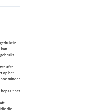
gedrukt in
n kan
 gebruikt
.
te af te
ct op het
, hoe minder
 bepaalt het
aft
die die