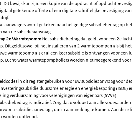
. Dit bewijs kan zijn: een kopie van de opdracht of opdrachtbevestig
gitaal getekende offerte of een digitale schriftelijke bevestiging van
drijf.
jke aanvragers wordt gekeken naar het geldige subsidiebedrag op h
n van de subsidieaanvraag.
rag 2e Warmtepomp:
Het subsidiebedrag dat geldt voor een 2e luch
Dit geldt zowel bij het installeren van 2 warmtepompen als bij het 
uwe warmtepomp als er al een keer subsidie is ontvangen voor een l
. Lucht-water warmtepompboilers worden niet meegerekend voor
eldcodes in dit register gebruiken voor uw subsidieaanvraag voor de
 Investeringssubsidie duurzame energie en energiebesparing (ISDE) e
eling verduurzaming voor verenigingen van eigenaars (SVVE).
subsidiebedrag is indicatief. Zorg dat u voldoet aan alle voorwaarden
arvoor u subsidie aanvraagt, om in aanmerking te komen. Aan deze l
n worden ontleend.