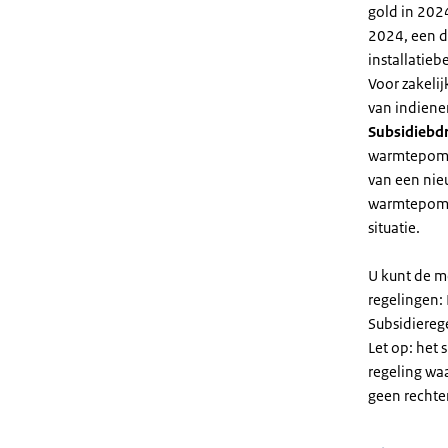
gold in 2024
2024, een di
installatiebe
Voor zakeli
van indiene
Subsidiebd
warmtepomp. 
van een nie
warmtepomp
situatie.
U kunt de m
regelingen:
Subsidiereg
Let op: het 
regeling wa
geen rechte