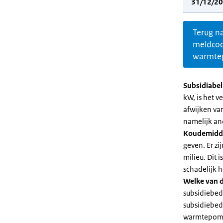
31/12/20
Terug n
meldco
warmte
Subsidiabe
kW, is het 
afwijken va
namelijk an
Koudemidd
geven. Er z
milieu. Dit
schadelijk h
Welke van d
subsidiebed
subsidiebedr
warmtepomp 