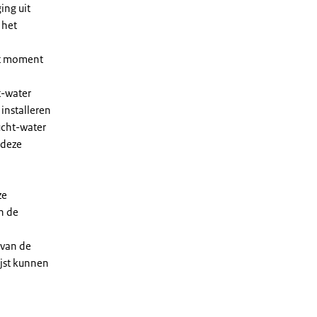
ing uit
 het
et moment
t-water
installeren
ucht-water
 deze
ze
n de
 van de
ijst kunnen