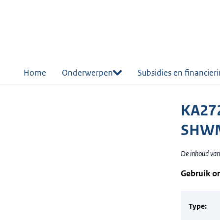
r de
tent
Home
Onderwerpen
Subsidies en financier
KA272
SHWM
De inhoud van
Gebruik o
Type: