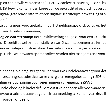
en een bewijs van aanschaf uit 2024 aanlevert, ontvangt u de subsi
. Dit bewijs kan zijn: een kopie van de opdracht of opdrachtbevestig
gitaal getekende offerte of een digitale schriftelijke bevestiging van
drijf.
jke aanvragers wordt gekeken naar het geldige subsidiebedrag op h
n van de subsidieaanvraag.
rag 2e Warmtepomp:
Het subsidiebedrag dat geldt voor een 2e luch
Dit geldt zowel bij het installeren van 2 warmtepompen als bij het 
uwe warmtepomp als er al een keer subsidie is ontvangen voor een l
. Lucht-water warmtepompboilers worden niet meegerekend voor
eldcodes in dit register gebruiken voor uw subsidieaanvraag voor de
 Investeringssubsidie duurzame energie en energiebesparing (ISDE) e
eling verduurzaming voor verenigingen van eigenaars (SVVE).
subsidiebedrag is indicatief. Zorg dat u voldoet aan alle voorwaarden
arvoor u subsidie aanvraagt, om in aanmerking te komen. Aan deze l
n worden ontleend.