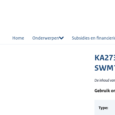
r de
tent
Home
Onderwerpen
Subsidies en financier
KA273
SWM1
De inhoud van
Gebruik o
Type: