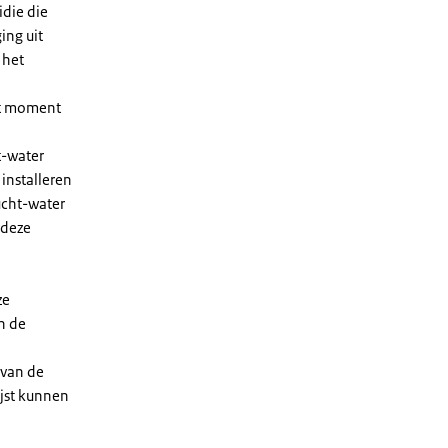
die die
ing uit
 het
et moment
t-water
installeren
ucht-water
 deze
ze
n de
 van de
ijst kunnen