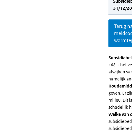
Subsidie
31/12/20
Terug n
meldco
warmte
Subsidiabe
kW, is het 
afwijken va
namelijk an
Koudemidd
geven. Er z
milieu. Dit
schadelijk h
Welke van d
subsidiebed
subsidiebedr