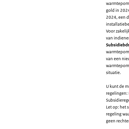
warmtepomp 
gold in 2024
2024, een di
installatiebe
Voor zakeli
van indiene
Subsidiebd
warmtepomp. 
van een nie
warmtepomp
situatie.
U kunt de m
regelingen:
Subsidiereg
Let op: het 
regeling wa
geen rechte