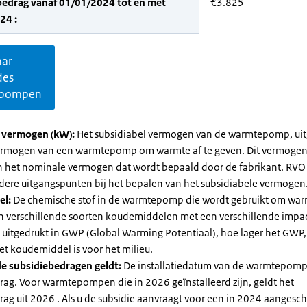
bedrag vanaf 01/01/2024 tot en met
€3.825
24 :
aar
des
pompen
l vermogen (kW):
Het subsidiabel vermogen van de warmtepomp, uit
vermogen van een warmtepomp om warmte af te geven. Dit vermoge
n het nominale vermogen dat wordt bepaald door de fabrikant. RVO
dere uitgangspunten bij het bepalen van het subsidiabele vermogen
el:
De chemische stof in de warmtepomp die wordt gebruikt om warm
ijn verschillende soorten koudemiddelen met een verschillende impa
 is uitgedrukt in GWP (Global Warming Potentiaal), hoe lager het GWP
et koudemiddel is voor het milieu.
e subsidiebedragen geldt:
De installatiedatum van de warmtepomp
rag. Voor warmtepompen die in 2026 geïnstalleerd zijn, geldt het
ag uit 2026 . Als u de subsidie aanvraagt voor een in 2024 aangesch