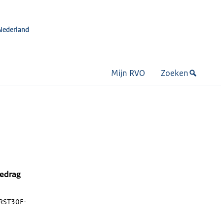
Nederland
Mijn RVO
Zoeken
bedrag
RST30F-