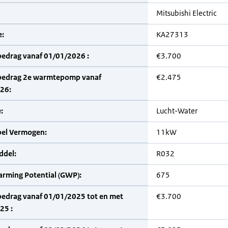
Mitsubishi Electric
:
KA27313
bedrag vanaf 01/01/2026 :
€3.700
bedrag 2e warmtepomp vanaf
€2.475
26:
:
Lucht-Water
bel Vermogen:
11kW
del:
R032
arming Potential (GWP):
675
bedrag vanaf 01/01/2025 tot en met
€3.700
25 :