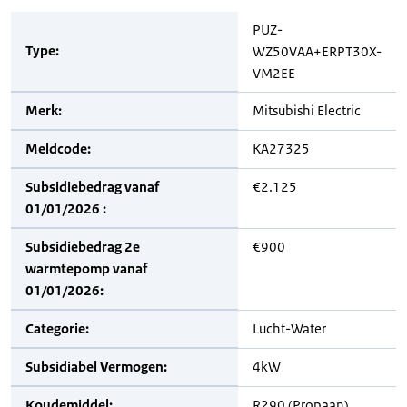
PUZ-
Type:
WZ50VAA+ERPT30X-
VM2EE
Merk:
Mitsubishi Electric
Meldcode:
KA27325
Subsidiebedrag vanaf
€2.125
01/01/2026 :
Subsidiebedrag 2e
€900
warmtepomp vanaf
01/01/2026:
Categorie:
Lucht-Water
Subsidiabel Vermogen:
4kW
Koudemiddel:
R290 (Propaan)