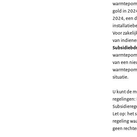
warmtepomp 
gold in 2024
2024, een di
installatiebe
Voor zakeli
van indiene
Subsidiebd
warmtepomp. 
van een nie
warmtepomp
situatie.
U kunt de m
regelingen:
Subsidiereg
Let op: het 
regeling wa
geen rechte