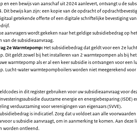
en een bewijs van aanschaf uit 2024 aanlevert, ontvangt u de subsi
. Dit bewijs kan zijn: een kopie van de opdracht of opdrachtbevestig
gitaal getekende offerte of een digitale schriftelijke bevestiging van
drijf.
jke aanvragers wordt gekeken naar het geldige subsidiebedrag op h
n van de subsidieaanvraag.
rag 2e Warmtepomp:
Het subsidiebedrag dat geldt voor een 2e luch
Dit geldt zowel bij het installeren van 2 warmtepompen als bij het 
uwe warmtepomp als er al een keer subsidie is ontvangen voor een l
. Lucht-water warmtepompboilers worden niet meegerekend voor
eldcodes in dit register gebruiken voor uw subsidieaanvraag voor de
 Investeringssubsidie duurzame energie en energiebesparing (ISDE) e
eling verduurzaming voor verenigingen van eigenaars (SVVE).
subsidiebedrag is indicatief. Zorg dat u voldoet aan alle voorwaarden
arvoor u subsidie aanvraagt, om in aanmerking te komen. Aan deze l
n worden ontleend.