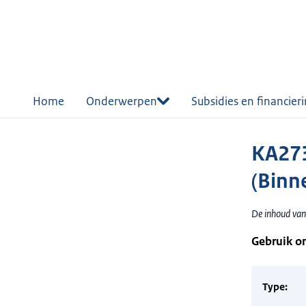
r de
tent
Home
Onderwerpen
Subsidies en financier
KA27
(Binn
De inhoud van
Gebruik o
Type: