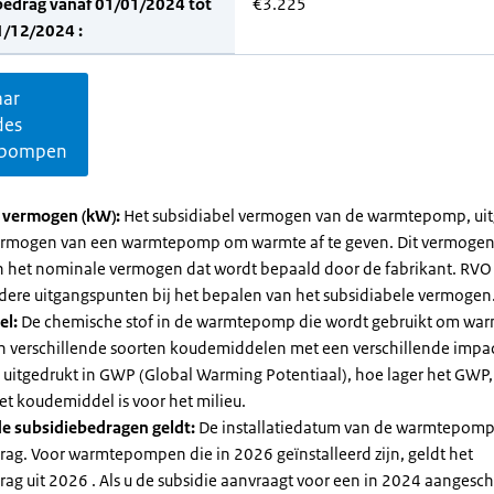
bedrag vanaf 01/01/2024 tot
€3.225
1/12/2024 :
aar
des
pompen
l vermogen (kW):
Het subsidiabel vermogen van de warmtepomp, uit
vermogen van een warmtepomp om warmte af te geven. Dit vermoge
n het nominale vermogen dat wordt bepaald door de fabrikant. RVO
dere uitgangspunten bij het bepalen van het subsidiabele vermogen
el:
De chemische stof in de warmtepomp die wordt gebruikt om warm
ijn verschillende soorten koudemiddelen met een verschillende impa
 is uitgedrukt in GWP (Global Warming Potentiaal), hoe lager het GWP
et koudemiddel is voor het milieu.
e subsidiebedragen geldt:
De installatiedatum van de warmtepomp
rag. Voor warmtepompen die in 2026 geïnstalleerd zijn, geldt het
ag uit 2026 . Als u de subsidie aanvraagt voor een in 2024 aangesch