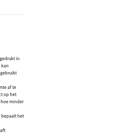
gedrukt in
n kan
 gebruikt
.
te af te
ct op het
, hoe minder
 bepaalt het
aft