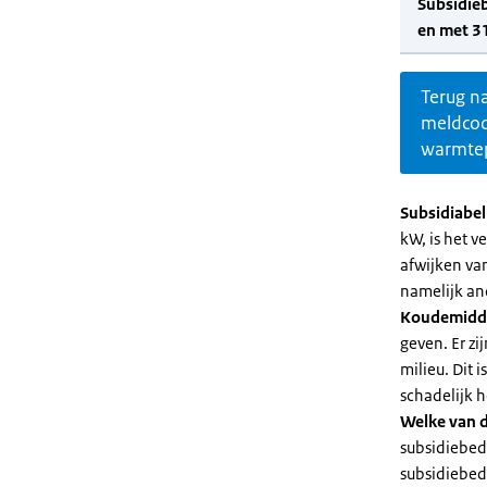
Subsidie
en met 3
Terug n
meldco
warmte
Subsidiabe
kW, is het 
afwijken va
namelijk an
Koudemidd
geven. Er z
milieu. Dit
schadelijk h
Welke van d
subsidiebed
subsidiebedr