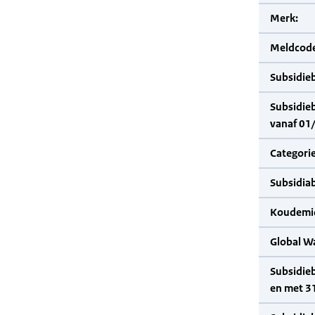
Merk:
Meldcode
Subsidie
Subsidie
vanaf 01
Categorie
Subsidia
Koudemid
Global W
Subsidie
en met 3