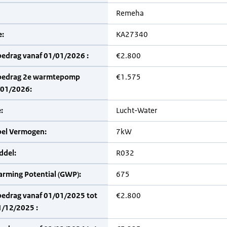
Remeha
:
KA27340
bedrag vanaf 01/01/2026 :
€2.800
bedrag 2e warmtepomp
€1.575
/01/2026:
:
Lucht-Water
bel Vermogen:
7kW
del:
R032
arming Potential (GWP):
675
bedrag vanaf 01/01/2025 tot
€2.800
1/12/2025 :