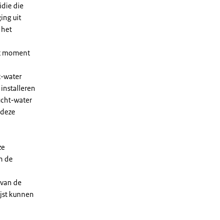
die die
ing uit
 het
et moment
t-water
installeren
ucht-water
 deze
ze
n de
 van de
ijst kunnen