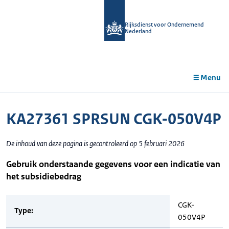
r de
tent
Rijksdienst voor Ondernemend
Nederland
Menu
KA27361 SPRSUN CGK-050V4P
De inhoud van deze pagina is gecontroleerd op 5 februari 2026
Gebruik onderstaande gegevens voor een indicatie van
het subsidiebedrag
CGK-
Type:
050V4P