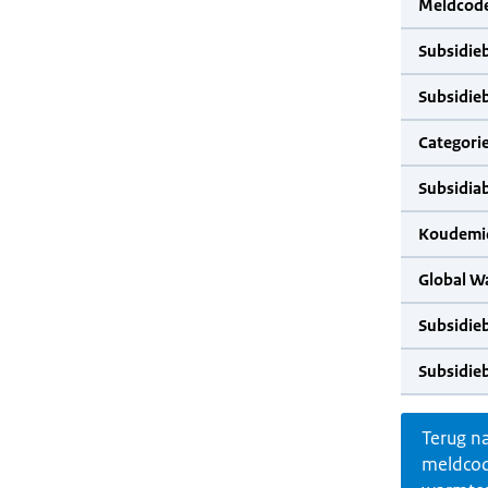
Meldcode
Subsidie
Subsidie
Categorie
Subsidia
Koudemid
Global W
Subsidie
Subsidie
Terug n
meldco