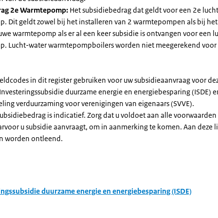
rag 2e Warmtepomp:
Het subsidiebedrag dat geldt voor een 2e luch
Dit geldt zowel bij het installeren van 2 warmtepompen als bij het 
uwe warmtepomp als er al een keer subsidie is ontvangen voor een l
. Lucht-water warmtepompboilers worden niet meegerekend voor
eldcodes in dit register gebruiken voor uw subsidieaanvraag voor de
 Investeringssubsidie duurzame energie en energiebesparing (ISDE) e
eling verduurzaming voor verenigingen van eigenaars (SVVE).
subsidiebedrag is indicatief. Zorg dat u voldoet aan alle voorwaarden
arvoor u subsidie aanvraagt, om in aanmerking te komen. Aan deze l
n worden ontleend.
ingssubsidie duurzame energie en energiebesparing (ISDE)