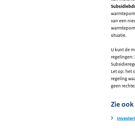
Subsidiebd
warmtepomp. 
van een nie
warmtepomp
situatie.
U kunt de m
regelingen:
Subsidiereg
Let op: het 
regeling wa
geen rechte
Zie ook
Invester