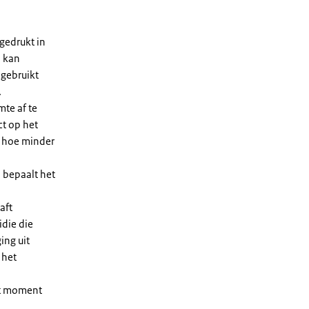
gedrukt in
n kan
 gebruikt
.
te af te
ct op het
, hoe minder
 bepaalt het
aft
die die
ing uit
 het
et moment