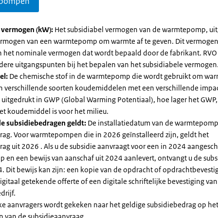
pompen
l vermogen (kW):
Het subsidiabel vermogen van de warmtepomp, uit
vermogen van een warmtepomp om warmte af te geven. Dit vermoge
n het nominale vermogen dat wordt bepaald door de fabrikant. RVO
dere uitgangspunten bij het bepalen van het subsidiabele vermogen
el:
De chemische stof in de warmtepomp die wordt gebruikt om warm
ijn verschillende soorten koudemiddelen met een verschillende impa
 is uitgedrukt in GWP (Global Warming Potentiaal), hoe lager het GWP
et koudemiddel is voor het milieu.
e subsidiebedragen geldt:
De installatiedatum van de warmtepomp
rag. Voor warmtepompen die in 2026 geïnstalleerd zijn, geldt het
ag uit 2026 . Als u de subsidie aanvraagt voor een in 2024 aangesch
en een bewijs van aanschaf uit 2024 aanlevert, ontvangt u de subsi
. Dit bewijs kan zijn: een kopie van de opdracht of opdrachtbevestig
gitaal getekende offerte of een digitale schriftelijke bevestiging van
drijf.
jke aanvragers wordt gekeken naar het geldige subsidiebedrag op h
n van de subsidieaanvraag.