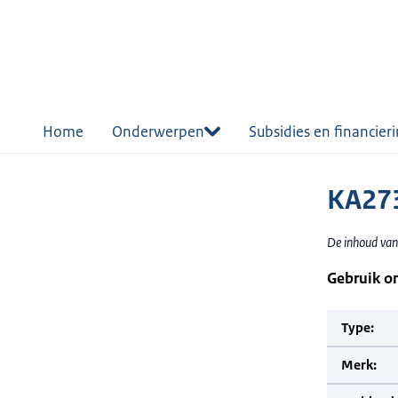
r de
tent
Home
Onderwerpen
Subsidies en financier
KA273
De inhoud van
Gebruik o
Type:
Merk: