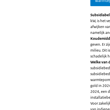
warmte
Subsidiabe
kW, is het 
afwijken va
namelijk an
Koudemidd
geven. Er z
milieu. Dit
schadelijk h
Welke van d
subsidiebed
subsidiebedr
warmtepomp 
gold in 2024
2024, een di
installatiebe
Voor zakeli
van indiene