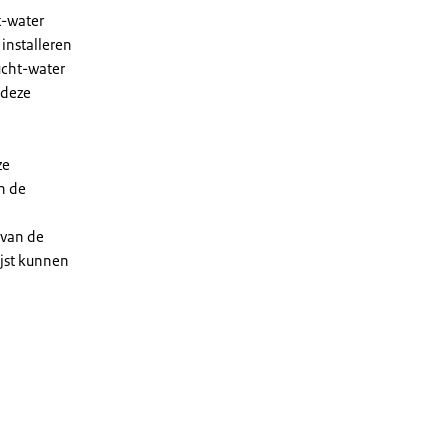
t-water
installeren
ucht-water
 deze
ze
n de
 van de
ijst kunnen