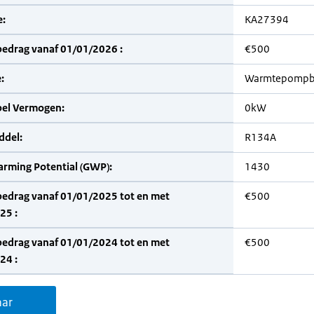
:
KA27394
bedrag vanaf 01/01/2026 :
€500
:
Warmtepompbo
bel Vermogen:
0kW
del:
R134A
arming Potential (GWP):
1430
bedrag vanaf 01/01/2025 tot en met
€500
25 :
bedrag vanaf 01/01/2024 tot en met
€500
24 :
aar