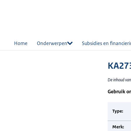
r de
tent
Home
Onderwerpen
Subsidies en financier
KA273
De inhoud van
Gebruik o
Type:
Merk: