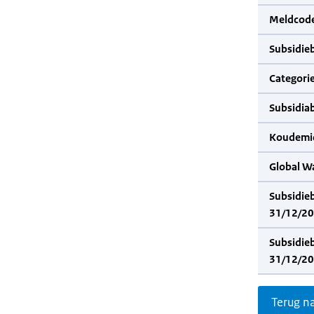
Meldcode
Subsidie
Categorie
Subsidia
Koudemid
Global W
Subsidie
31/12/20
Subsidie
31/12/20
Terug n