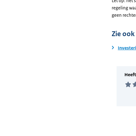
Let op: het 
regeling wa
geen rechte
Zie ook
Invester