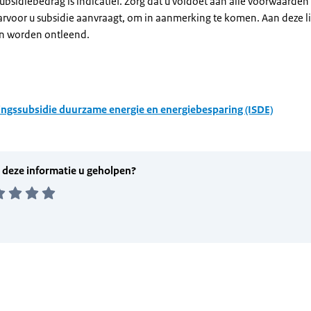
subsidiebedrag is indicatief. Zorg dat u voldoet aan alle voorwaarden
arvoor u subsidie aanvraagt, om in aanmerking te komen. Aan deze l
n worden ontleend.
ingssubsidie duurzame energie en energiebesparing (ISDE)