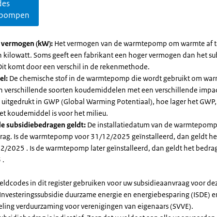
des
pompen
l vermogen (kW):
Het vermogen van de warmtepomp om warmte af t
in kilowatt. Soms geeft een fabrikant een hoger vermogen dan het su
it komt door een verschil in de rekenmethode.
el:
De chemische stof in de warmtepomp die wordt gebruikt om warm
ijn verschillende soorten koudemiddelen met een verschillende impa
 is uitgedrukt in GWP (Global Warming Potentiaal), hoe lager het GWP
et koudemiddel is voor het milieu.
e subsidiebedragen geldt:
De installatiedatum van de warmtepomp
rag. Is de warmtepomp voor 31/12/2025 geïnstalleerd, dan geldt he
2/2025 . Is de warmtepomp later geïnstalleerd, dan geldt het bedra
 .
eldcodes in dit register gebruiken voor uw subsidieaanvraag voor de
 Investeringssubsidie duurzame energie en energiebesparing (ISDE) e
eling verduurzaming voor verenigingen van eigenaars (SVVE).