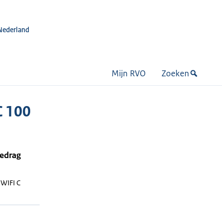
Nederland
Mijn RVO
Zoeken
C 100
bedrag
WIFI C