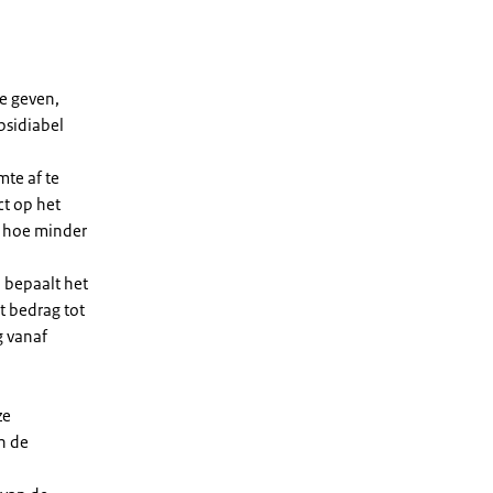
e geven,
bsidiabel
te af te
ct op het
, hoe minder
 bepaalt het
t bedrag tot
g vanaf
ze
n de