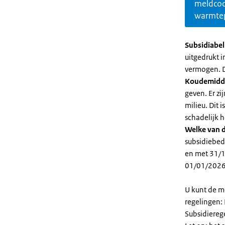
meldco
warmte
Subsidiabe
uitgedrukt 
vermogen. D
Koudemidd
geven. Er z
milieu. Dit
schadelijk h
Welke van d
subsidiebed
en met 31/1
01/01/2026
U kunt de m
regelingen:
Subsidiereg