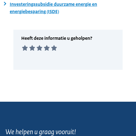
Investeringssubsidie duurzame energie en
energiebesparing (ISDE)
We helpen u graag vooruit!