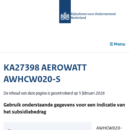
r de
tent
Rijksdienst voor Ondernemend
Nederland
Menu
KA27398 AEROWATT
AWHCW020-S
De inhoud van deze pagina is gecontroleerd op 5 februari 2026
Gebruik onderstaande gegevens voor een indicatie van
het subsidiebedrag
AWHCW020-