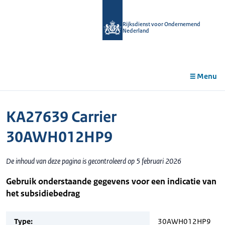
r de
tent
Rijksdienst voor Ondernemend
Nederland
Menu
KA27639 Carrier
30AWH012HP9
De inhoud van deze pagina is gecontroleerd op 5 februari 2026
Gebruik onderstaande gegevens voor een indicatie van
het subsidiebedrag
Type:
30AWH012HP9