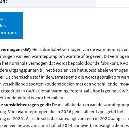
24 :
aar
des
pompen
l vermogen (kW):
Het subsidiabel vermogen van de warmtepomp, uit
vermogen van een warmtepomp om warmte af te geven. Dit vermoge
n het nominale vermogen dat wordt bepaald door de fabrikant. RVO
dere uitgangspunten bij het bepalen van het subsidiabele vermogen
el:
De chemische stof in de warmtepomp die wordt gebruikt om warm
ijn verschillende soorten koudemiddelen met een verschillende impa
 is uitgedrukt in GWP (Global Warming Potentiaal), hoe lager het GWP
et koudemiddel is voor het milieu.
e subsidiebedragen geldt:
De installatiedatum van de warmtepomp
rag. Voor warmtepompen die in 2026 geïnstalleerd zijn, geldt het
ag uit 2026 . Als u de subsidie aanvraagt voor een in 2024 aangesch
en een bewijs van aanschaf uit 2024 aanlevert, ontvangt u de subsi