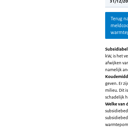
31/12/20
Terug n
meldco
warmte
Subsidiabe
kW, is het 
afwijken va
namelijk an
Koudemidd
geven. Er z
milieu. Dit
schadelijk h
Welke van d
subsidiebed
subsidiebedr
warmtepomp 