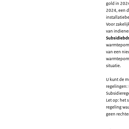
gold in 2024
2024, een di
installatiebe
Voor zakeli
van indiene
Subsidiebd
warmtepomp. 
van een nie
warmtepomp
situatie.
U kunt de m
regelingen:
Subsidiereg
Let op: het 
regeling wa
geen rechte