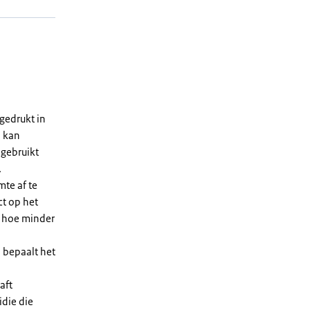
gedrukt in
n kan
 gebruikt
.
te af te
ct op het
, hoe minder
 bepaalt het
aft
die die