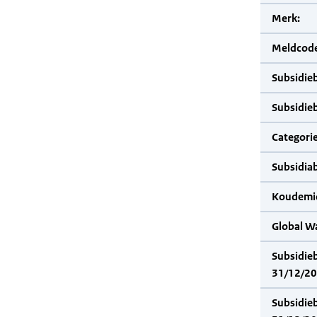
Merk:
Meldcode
Subsidie
Subsidie
Categorie
Subsidia
Koudemid
Global W
Subsidie
31/12/20
Subsidie