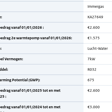
Immergas
:
KA27649
bedrag vanaf 01/01/2026 :
€2.600
bedrag 2e warmtepomp vanaf 01/01/2026:
€1.575
:
Lucht-Water
bel Vermogen:
7kW
del:
R032
arming Potential (GWP):
675
bedrag vanaf 01/01/2025 tot en met
€2.600
25 :
bedrag vanaf 01/01/2024 tot en met
€3.000