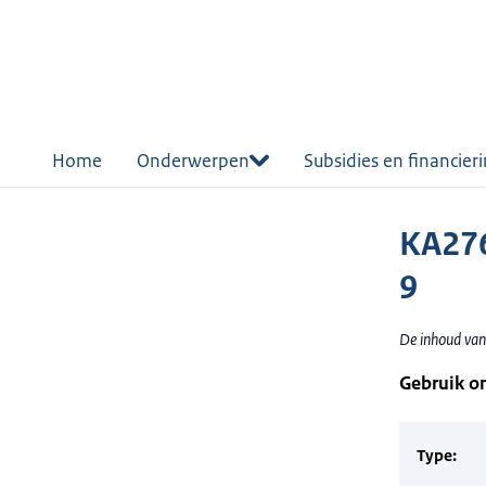
r de
tent
Home
Onderwerpen
Subsidies en financier
KA276
9
De inhoud van
Gebruik o
Type: