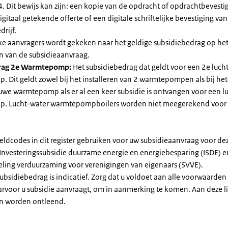
. Dit bewijs kan zijn: een kopie van de opdracht of opdrachtbevestig
gitaal getekende offerte of een digitale schriftelijke bevestiging van
drijf.
jke aanvragers wordt gekeken naar het geldige subsidiebedrag op h
n van de subsidieaanvraag.
rag 2e Warmtepomp:
Het subsidiebedrag dat geldt voor een 2e luch
Dit geldt zowel bij het installeren van 2 warmtepompen als bij het 
uwe warmtepomp als er al een keer subsidie is ontvangen voor een l
. Lucht-water warmtepompboilers worden niet meegerekend voor
eldcodes in dit register gebruiken voor uw subsidieaanvraag voor de
 Investeringssubsidie duurzame energie en energiebesparing (ISDE) e
eling verduurzaming voor verenigingen van eigenaars (SVVE).
subsidiebedrag is indicatief. Zorg dat u voldoet aan alle voorwaarden
arvoor u subsidie aanvraagt, om in aanmerking te komen. Aan deze l
n worden ontleend.