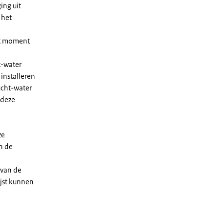
ing uit
 het
et moment
t-water
installeren
ucht-water
 deze
ze
n de
 van de
ijst kunnen