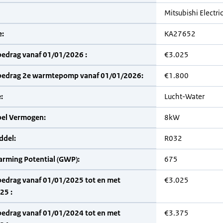
Mitsubishi Electri
:
KA27652
bedrag vanaf 01/01/2026 :
€3.025
bedrag 2e warmtepomp vanaf 01/01/2026:
€1.800
:
Lucht-Water
bel Vermogen:
8kW
del:
R032
arming Potential (GWP):
675
bedrag vanaf 01/01/2025 tot en met
€3.025
25 :
bedrag vanaf 01/01/2024 tot en met
€3.375