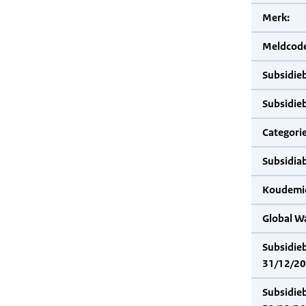
Merk:
Meldcode
Subsidie
Subsidie
Categorie
Subsidia
Koudemid
Global W
Subsidie
31/12/20
Subsidie