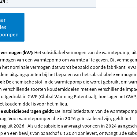
24 :
aar
des
pompen
l vermogen (kW):
Het subsidiabel vermogen van de warmtepomp, uit
vermogen van een warmtepomp om warmte af te geven. Dit vermoge
n het nominale vermogen dat wordt bepaald door de fabrikant. RVO
dere uitgangspunten bij het bepalen van het subsidiabele vermogen
el:
De chemische stof in de warmtepomp die wordt gebruikt om warm
ijn verschillende soorten koudemiddelen met een verschillende impa
 is uitgedrukt in GWP (Global Warming Potentiaal), hoe lager het GWP
et koudemiddel is voor het milieu.
e subsidiebedragen geldt:
De installatiedatum van de warmtepomp
rag. Voor warmtepompen die in 2026 geïnstalleerd zijn, geldt het
ag uit 2026 . Als u de subsidie aanvraagt voor een in 2024 aangesch
en een bewijs van aanschaf uit 2024 aanlevert, ontvangt u de subsi