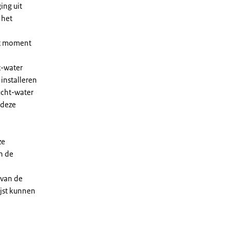
ing uit
 het
et moment
t-water
installeren
ucht-water
 deze
ze
n de
 van de
ijst kunnen