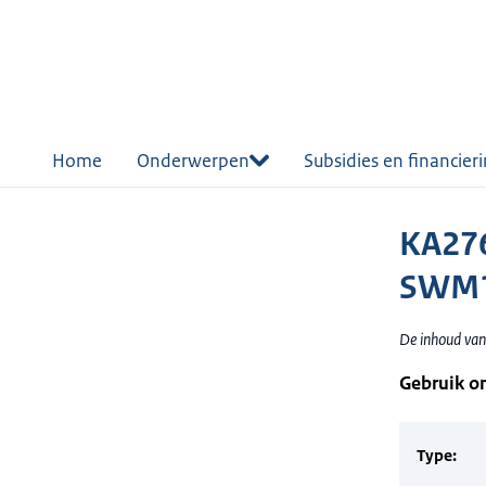
r de
tent
Home
Onderwerpen
Subsidies en financier
KA276
SWM1
De inhoud van
Gebruik o
Type: