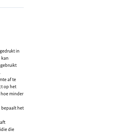
gedrukt in
n kan
 gebruikt
.
te af te
ct op het
, hoe minder
 bepaalt het
aft
die die