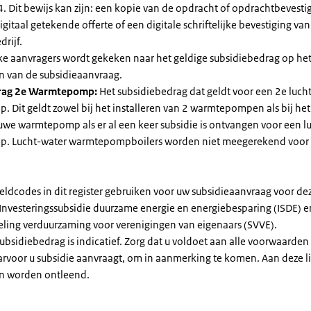
. Dit bewijs kan zijn: een kopie van de opdracht of opdrachtbevestig
gitaal getekende offerte of een digitale schriftelijke bevestiging van
drijf.
jke aanvragers wordt gekeken naar het geldige subsidiebedrag op h
n van de subsidieaanvraag.
rag 2e Warmtepomp:
Het subsidiebedrag dat geldt voor een 2e luch
Dit geldt zowel bij het installeren van 2 warmtepompen als bij het 
uwe warmtepomp als er al een keer subsidie is ontvangen voor een l
. Lucht-water warmtepompboilers worden niet meegerekend voor
eldcodes in dit register gebruiken voor uw subsidieaanvraag voor de
 Investeringssubsidie duurzame energie en energiebesparing (ISDE) e
eling verduurzaming voor verenigingen van eigenaars (SVVE).
subsidiebedrag is indicatief. Zorg dat u voldoet aan alle voorwaarden
arvoor u subsidie aanvraagt, om in aanmerking te komen. Aan deze l
n worden ontleend.