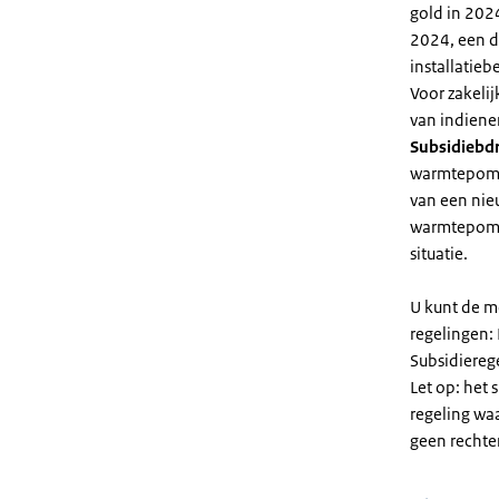
gold in 2024
2024, een di
installatiebe
Voor zakeli
van indiene
Subsidiebd
warmtepomp. 
van een nie
warmtepomp
situatie.
U kunt de m
regelingen:
Subsidiereg
Let op: het 
regeling wa
geen rechte