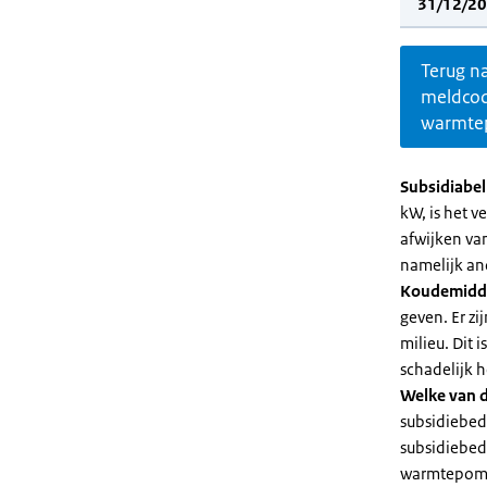
31/12/20
Terug n
meldco
warmte
Subsidiabe
kW, is het 
afwijken va
namelijk an
Koudemidd
geven. Er z
milieu. Dit
schadelijk h
Welke van d
subsidiebed
subsidiebedr
warmtepomp 