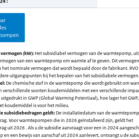
24 :
aar
des
pompen
l vermogen (kW):
Het subsidiabel vermogen van de warmtepomp, uit
vermogen van een warmtepomp om warmte af te geven. Dit vermoge
n het nominale vermogen dat wordt bepaald door de fabrikant. RVO
dere uitgangspunten bij het bepalen van het subsidiabele vermogen
el:
De chemische stof in de warmtepomp die wordt gebruikt om warm
ijn verschillende soorten koudemiddelen met een verschillende impa
 is uitgedrukt in GWP (Global Warming Potentiaal), hoe lager het GWP
et koudemiddel is voor het milieu.
e subsidiebedragen geldt:
De installatiedatum van de warmtepomp
rag. Voor warmtepompen die in 2026 geïnstalleerd zijn, geldt het
ag uit 2026 . Als u de subsidie aanvraagt voor een in 2024 aangesch
en een bewijs van aanschaf uit 2024 aanlevert, ontvangt u de subsi