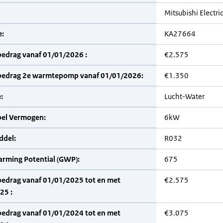
Mitsubishi Electri
:
KA27664
bedrag vanaf 01/01/2026 :
€2.575
bedrag 2e warmtepomp vanaf 01/01/2026:
€1.350
:
Lucht-Water
bel Vermogen:
6kW
del:
R032
arming Potential (GWP):
675
bedrag vanaf 01/01/2025 tot en met
€2.575
25 :
bedrag vanaf 01/01/2024 tot en met
€3.075