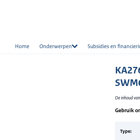
r de
tent
Home
Onderwerpen
Subsidies en financier
KA276
SWM6
De inhoud van
Gebruik o
Type: