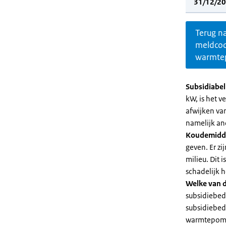
31/12/20
Terug n
meldco
warmte
Subsidiabe
kW, is het 
afwijken va
namelijk an
Koudemidd
geven. Er z
milieu. Dit
schadelijk h
Welke van d
subsidiebed
subsidiebedr
warmtepomp 