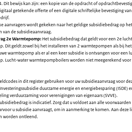
. Dit bewijs kan zijn: een kopie van de opdracht of opdrachtbevestig
gitaal getekende offerte of een digitale schriftelijke bevestiging van
drijf.
jke aanvragers wordt gekeken naar het geldige subsidiebedrag op h
n van de subsidieaanvraag.
rag 2e Warmtepomp:
Het subsidiebedrag dat geldt voor een 2e luch
Dit geldt zowel bij het installeren van 2 warmtepompen als bij het 
uwe warmtepomp als er al een keer subsidie is ontvangen voor een l
. Lucht-water warmtepompboilers worden niet meegerekend voor
eldcodes in dit register gebruiken voor uw subsidieaanvraag voor de
 Investeringssubsidie duurzame energie en energiebesparing (ISDE) e
eling verduurzaming voor verenigingen van eigenaars (SVVE).
subsidiebedrag is indicatief. Zorg dat u voldoet aan alle voorwaarden
arvoor u subsidie aanvraagt, om in aanmerking te komen. Aan deze l
n worden ontleend.