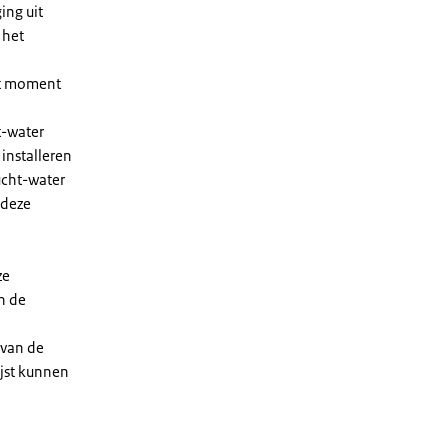
ing uit
 het
et moment
t-water
installeren
ucht-water
 deze
ze
n de
 van de
ijst kunnen