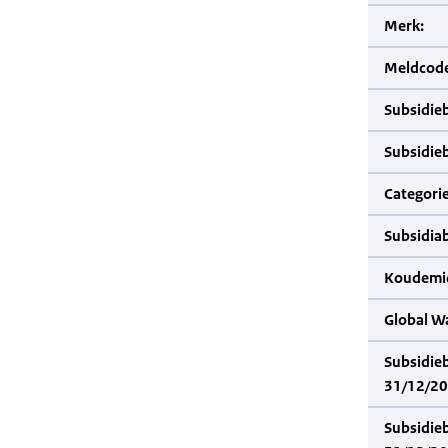
Merk:
Meldcode
Subsidie
Subsidie
Categorie
Subsidia
Koudemid
Global W
Subsidie
31/12/20
Subsidie