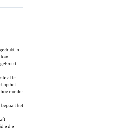
gedrukt in
n kan
 gebruikt
.
te af te
ct op het
, hoe minder
 bepaalt het
aft
die die