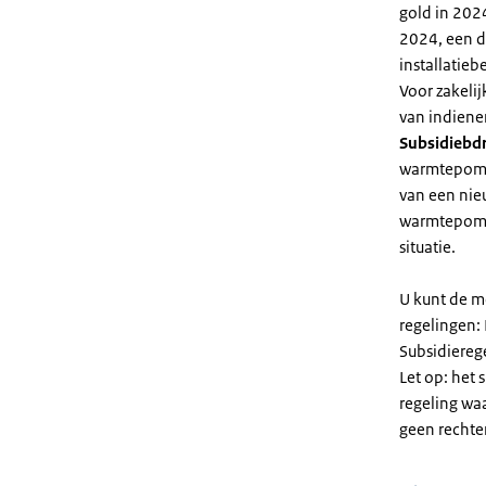
gold in 2024
2024, een di
installatiebe
Voor zakeli
van indiene
Subsidiebd
warmtepomp. 
van een nie
warmtepomp
situatie.
U kunt de m
regelingen:
Subsidiereg
Let op: het 
regeling wa
geen rechte