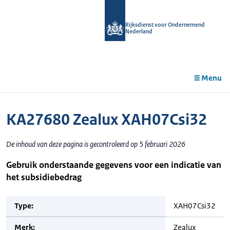
r de
tent
Rijksdienst voor Ondernemend
Nederland
Menu
KA27680 Zealux XAH07Csi32
De inhoud van deze pagina is gecontroleerd op 5 februari 2026
Gebruik onderstaande gegevens voor een indicatie van
het subsidiebedrag
Type:
XAH07Csi32
Merk:
Zealux