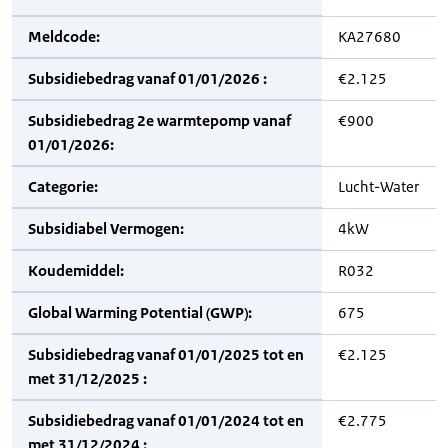
Meldcode:
KA27680
Subsidiebedrag vanaf 01/01/2026 :
€2.125
Subsidiebedrag 2e warmtepomp vanaf
€900
01/01/2026:
Categorie:
Lucht-Water
Subsidiabel Vermogen:
4kW
Koudemiddel:
R032
Global Warming Potential (GWP):
675
Subsidiebedrag vanaf 01/01/2025 tot en
€2.125
met 31/12/2025 :
Subsidiebedrag vanaf 01/01/2024 tot en
€2.775
met 31/12/2024 :