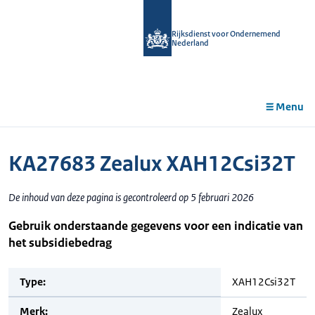
r de
tent
Rijksdienst voor Ondernemend
Nederland
Menu
KA27683 Zealux XAH12Csi32T
De inhoud van deze pagina is gecontroleerd op 5 februari 2026
Gebruik onderstaande gegevens voor een indicatie van
het subsidiebedrag
Type:
XAH12Csi32T
Merk:
Zealux