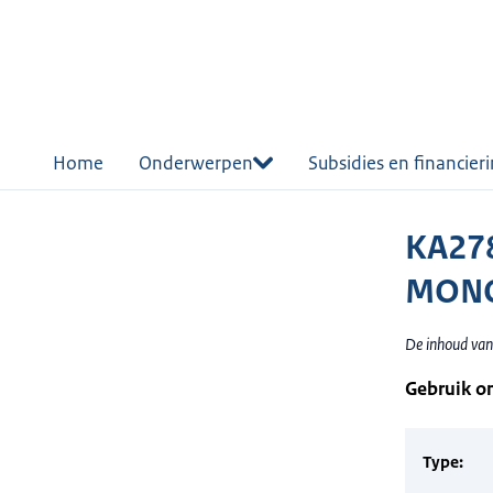
r de
tent
Home
Onderwerpen
Subsidies en financier
KA27
MONO
De inhoud van
Gebruik o
Type: