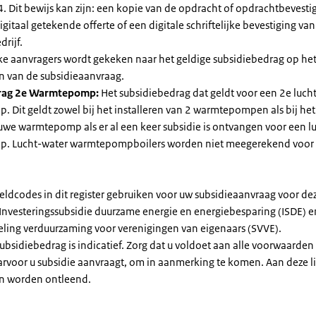
. Dit bewijs kan zijn: een kopie van de opdracht of opdrachtbevestig
gitaal getekende offerte of een digitale schriftelijke bevestiging van
drijf.
jke aanvragers wordt gekeken naar het geldige subsidiebedrag op h
n van de subsidieaanvraag.
rag 2e Warmtepomp:
Het subsidiebedrag dat geldt voor een 2e luch
Dit geldt zowel bij het installeren van 2 warmtepompen als bij het 
uwe warmtepomp als er al een keer subsidie is ontvangen voor een l
. Lucht-water warmtepompboilers worden niet meegerekend voor
eldcodes in dit register gebruiken voor uw subsidieaanvraag voor de
 Investeringssubsidie duurzame energie en energiebesparing (ISDE) e
eling verduurzaming voor verenigingen van eigenaars (SVVE).
subsidiebedrag is indicatief. Zorg dat u voldoet aan alle voorwaarden
arvoor u subsidie aanvraagt, om in aanmerking te komen. Aan deze l
n worden ontleend.