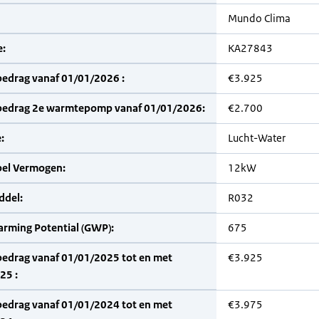
Mundo Clima
:
KA27843
bedrag vanaf 01/01/2026 :
€3.925
bedrag 2e warmtepomp vanaf 01/01/2026:
€2.700
:
Lucht-Water
bel Vermogen:
12kW
del:
R032
arming Potential (GWP):
675
bedrag vanaf 01/01/2025 tot en met
€3.925
25 :
bedrag vanaf 01/01/2024 tot en met
€3.975