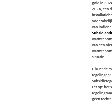
gold in 2024
2024, een di
installatiebe
Voor zakeli
van indiene
Subsidiebd
warmtepomp. 
van een nie
warmtepomp
situatie.
U kunt de m
regelingen:
Subsidiereg
Let op: het 
regeling wa
geen rechte