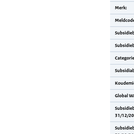
Merk:
Meldcode
Subsidie
Subsidie
Categorie
Subsidia
Koudemid
Global W
Subsidie
31/12/20
Subsidie