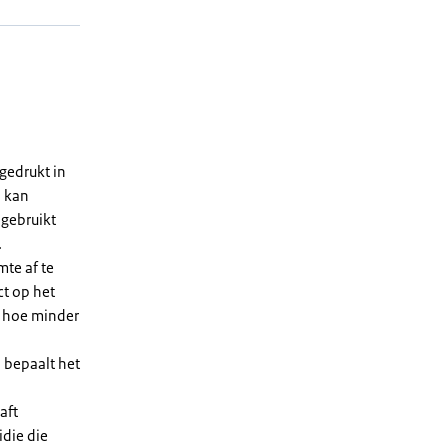
gedrukt in
n kan
 gebruikt
.
te af te
ct op het
, hoe minder
 bepaalt het
aft
die die