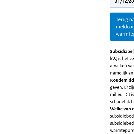
31/12/20
Terug n
meldco
warmte
Subsidiabe
kW, is het 
afwijken va
namelijk an
Koudemidd
geven. Er z
milieu. Dit
schadelijk h
Welke van d
subsidiebed
subsidiebedr
warmtepomp 