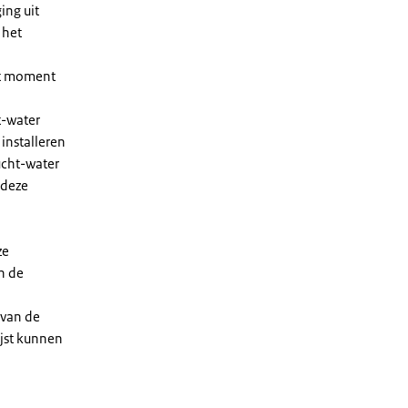
ing uit
 het
et moment
t-water
installeren
ucht-water
 deze
ze
n de
 van de
ijst kunnen