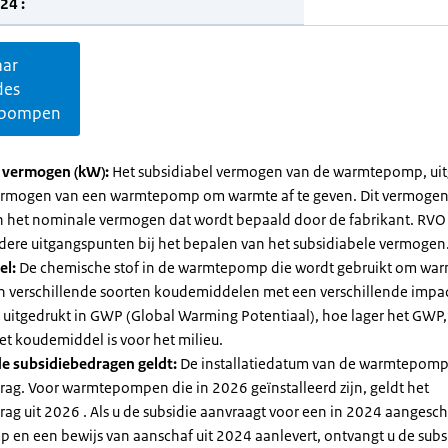
24 :
aar
des
pompen
l vermogen (kW):
Het subsidiabel vermogen van de warmtepomp, uit
vermogen van een warmtepomp om warmte af te geven. Dit vermoge
n het nominale vermogen dat wordt bepaald door de fabrikant. RVO
dere uitgangspunten bij het bepalen van het subsidiabele vermogen
el:
De chemische stof in de warmtepomp die wordt gebruikt om warm
ijn verschillende soorten koudemiddelen met een verschillende impa
 is uitgedrukt in GWP (Global Warming Potentiaal), hoe lager het GWP
et koudemiddel is voor het milieu.
e subsidiebedragen geldt:
De installatiedatum van de warmtepomp
rag. Voor warmtepompen die in 2026 geïnstalleerd zijn, geldt het
ag uit 2026 . Als u de subsidie aanvraagt voor een in 2024 aangesch
en een bewijs van aanschaf uit 2024 aanlevert, ontvangt u de subsi