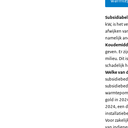
warmte
Subsidiabe
kW, is het 
afwijken va
namelijk an
Koudemidd
geven. Er z
milieu. Dit
schadelijk h
Welke van d
subsidiebed
subsidiebedr
warmtepomp 
gold in 2024
2024, een di
installatiebe
Voor zakeli
van indiene