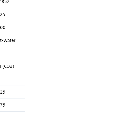
7852
025
800
t-Water
 (CO2)
025
375