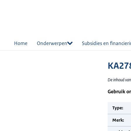
r de
tent
Home
Onderwerpen
Subsidies en financier
KA27
De inhoud van
Gebruik o
Type:
Merk: