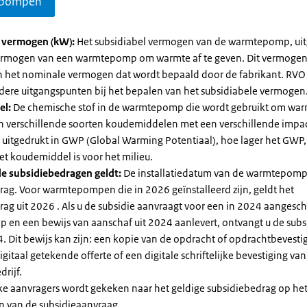
pompen
l vermogen (kW):
Het subsidiabel vermogen van de warmtepomp, uit
vermogen van een warmtepomp om warmte af te geven. Dit vermoge
n het nominale vermogen dat wordt bepaald door de fabrikant. RVO
dere uitgangspunten bij het bepalen van het subsidiabele vermogen
el:
De chemische stof in de warmtepomp die wordt gebruikt om warm
ijn verschillende soorten koudemiddelen met een verschillende impa
 is uitgedrukt in GWP (Global Warming Potentiaal), hoe lager het GWP
et koudemiddel is voor het milieu.
e subsidiebedragen geldt:
De installatiedatum van de warmtepomp
rag. Voor warmtepompen die in 2026 geïnstalleerd zijn, geldt het
ag uit 2026 . Als u de subsidie aanvraagt voor een in 2024 aangesch
en een bewijs van aanschaf uit 2024 aanlevert, ontvangt u de subsi
. Dit bewijs kan zijn: een kopie van de opdracht of opdrachtbevestig
gitaal getekende offerte of een digitale schriftelijke bevestiging van
drijf.
jke aanvragers wordt gekeken naar het geldige subsidiebedrag op h
n van de subsidieaanvraag.