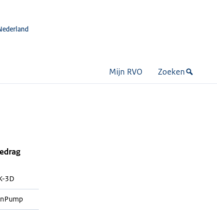
Nederland
Mijn RVO
Zoeken
bedrag
K-3D
enPump