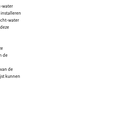
t-water
installeren
ucht-water
 deze
ze
n de
 van de
ijst kunnen