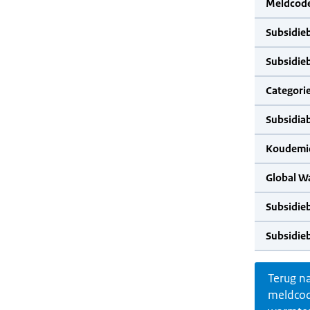
Meldcode
Subsidie
Subsidie
Categorie
Subsidia
Koudemid
Global W
Subsidie
Subsidie
Terug n
meldco