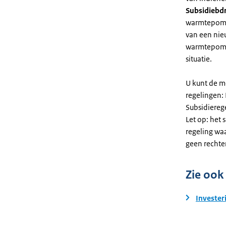
Subsidiebd
warmtepomp. 
van een nie
warmtepomp
situatie.
U kunt de m
regelingen:
Subsidiereg
Let op: het 
regeling wa
geen rechte
Zie ook
Invester