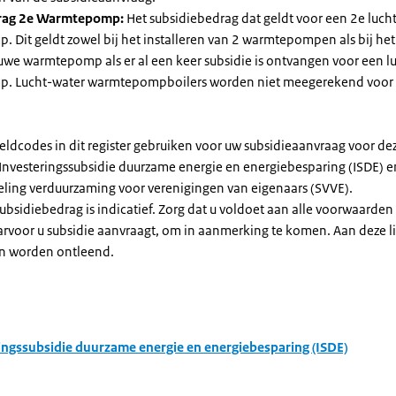
rag 2e Warmtepomp:
Het subsidiebedrag dat geldt voor een 2e luch
Dit geldt zowel bij het installeren van 2 warmtepompen als bij het 
uwe warmtepomp als er al een keer subsidie is ontvangen voor een l
. Lucht-water warmtepompboilers worden niet meegerekend voor
eldcodes in dit register gebruiken voor uw subsidieaanvraag voor de
 Investeringssubsidie duurzame energie en energiebesparing (ISDE) e
eling verduurzaming voor verenigingen van eigenaars (SVVE).
subsidiebedrag is indicatief. Zorg dat u voldoet aan alle voorwaarden
arvoor u subsidie aanvraagt, om in aanmerking te komen. Aan deze l
n worden ontleend.
ingssubsidie duurzame energie en energiebesparing (ISDE)