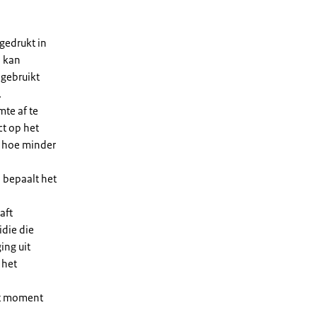
gedrukt in
n kan
 gebruikt
.
te af te
ct op het
, hoe minder
 bepaalt het
aft
die die
ing uit
 het
et moment