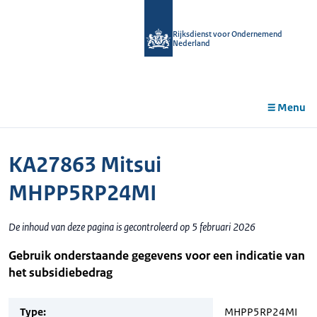
r de
tent
Rijksdienst voor Ondernemend
Nederland
Menu
KA27863 Mitsui
MHPP5RP24MI
De inhoud van deze pagina is gecontroleerd op 5 februari 2026
Gebruik onderstaande gegevens voor een indicatie van
het subsidiebedrag
Type:
MHPP5RP24MI