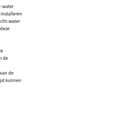
t-water
installeren
ucht-water
 deze
ze
n de
 van de
ijst kunnen