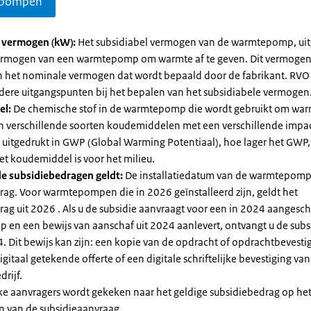
pompen
l vermogen (kW):
Het subsidiabel vermogen van de warmtepomp, uit
vermogen van een warmtepomp om warmte af te geven. Dit vermoge
n het nominale vermogen dat wordt bepaald door de fabrikant. RVO
dere uitgangspunten bij het bepalen van het subsidiabele vermogen
el:
De chemische stof in de warmtepomp die wordt gebruikt om warm
ijn verschillende soorten koudemiddelen met een verschillende impa
 is uitgedrukt in GWP (Global Warming Potentiaal), hoe lager het GWP
et koudemiddel is voor het milieu.
e subsidiebedragen geldt:
De installatiedatum van de warmtepomp
rag. Voor warmtepompen die in 2026 geïnstalleerd zijn, geldt het
ag uit 2026 . Als u de subsidie aanvraagt voor een in 2024 aangesch
en een bewijs van aanschaf uit 2024 aanlevert, ontvangt u de subsi
. Dit bewijs kan zijn: een kopie van de opdracht of opdrachtbevestig
gitaal getekende offerte of een digitale schriftelijke bevestiging van
drijf.
jke aanvragers wordt gekeken naar het geldige subsidiebedrag op h
n van de subsidieaanvraag.