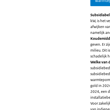
warmte
Subsidiabe
kW, is het 
afwijken va
namelijk an
Koudemidd
geven. Er z
milieu. Dit
schadelijk h
Welke van d
subsidiebed
subsidiebedr
warmtepomp 
gold in 2024
2024, een di
installatiebe
Voor zakeli
van indiene