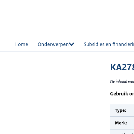
r de
tent
Home
Onderwerpen
Subsidies en financier
KA27
De inhoud van
Gebruik o
Type:
Merk: