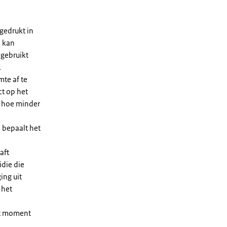
gedrukt in
n kan
 gebruikt
.
te af te
ct op het
, hoe minder
 bepaalt het
aft
die die
ing uit
 het
et moment