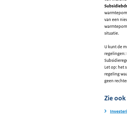
Subsidiebd
warmtepomp. 
van een nie
warmtepomp
situatie.
U kunt de m
regelingen:
Subsidiereg
Let op: het 
regeling wa
geen rechte
Zie ook
Invester