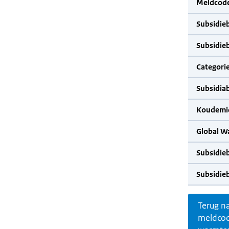
Meldcode
Subsidie
Subsidie
Categorie
Subsidia
Koudemid
Global W
Subsidie
Subsidie
Terug n
meldco