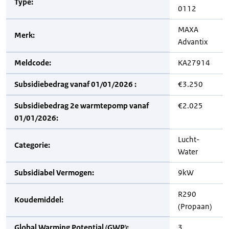
Type:
0112
MAXA
Merk:
Advantix
Meldcode:
KA27914
Subsidiebedrag vanaf 01/01/2026 :
€3.250
Subsidiebedrag 2e warmtepomp vanaf
€2.025
01/01/2026:
Lucht-
Categorie:
Water
Subsidiabel Vermogen:
9kW
R290
Koudemiddel:
(Propaan)
Global Warming Potential (GWP):
3