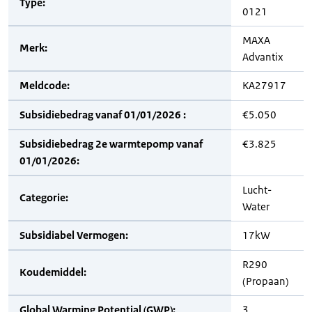
Type:
0121
MAXA
Merk:
Advantix
Meldcode:
KA27917
Subsidiebedrag vanaf 01/01/2026 :
€5.050
Subsidiebedrag 2e warmtepomp vanaf
€3.825
01/01/2026:
Lucht-
Categorie:
Water
Subsidiabel Vermogen:
17kW
R290
Koudemiddel:
(Propaan)
Global Warming Potential (GWP):
3