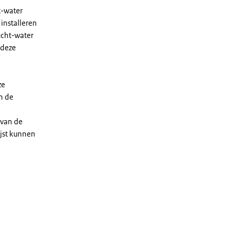
t-water
installeren
ucht-water
 deze
ze
n de
 van de
ijst kunnen