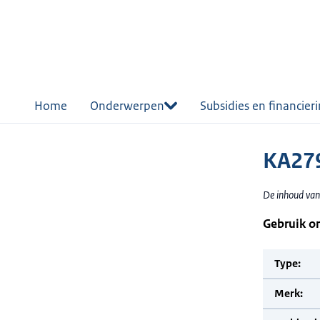
r de
tent
Home
Onderwerpen
Subsidies en financier
KA279
De inhoud van
Gebruik o
Type:
Merk: