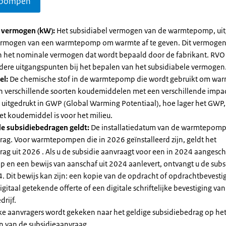
pompen
l vermogen (kW):
Het subsidiabel vermogen van de warmtepomp, uit
vermogen van een warmtepomp om warmte af te geven. Dit vermoge
n het nominale vermogen dat wordt bepaald door de fabrikant. RVO
dere uitgangspunten bij het bepalen van het subsidiabele vermogen
el:
De chemische stof in de warmtepomp die wordt gebruikt om warm
ijn verschillende soorten koudemiddelen met een verschillende impa
 is uitgedrukt in GWP (Global Warming Potentiaal), hoe lager het GWP
et koudemiddel is voor het milieu.
e subsidiebedragen geldt:
De installatiedatum van de warmtepomp
rag. Voor warmtepompen die in 2026 geïnstalleerd zijn, geldt het
ag uit 2026 . Als u de subsidie aanvraagt voor een in 2024 aangesch
en een bewijs van aanschaf uit 2024 aanlevert, ontvangt u de subsi
. Dit bewijs kan zijn: een kopie van de opdracht of opdrachtbevestig
gitaal getekende offerte of een digitale schriftelijke bevestiging van
drijf.
jke aanvragers wordt gekeken naar het geldige subsidiebedrag op h
n van de subsidieaanvraag.