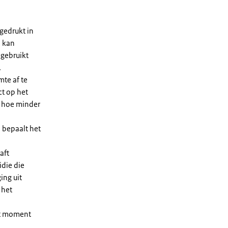
gedrukt in
n kan
 gebruikt
.
te af te
ct op het
, hoe minder
 bepaalt het
aft
die die
ing uit
 het
et moment