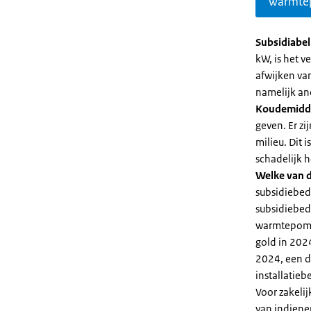
warmte
Subsidiabe
kW, is het 
afwijken va
namelijk an
Koudemidd
geven. Er z
milieu. Dit
schadelijk h
Welke van d
subsidiebed
subsidiebedr
warmtepomp 
gold in 2024
2024, een di
installatiebe
Voor zakeli
van indiene