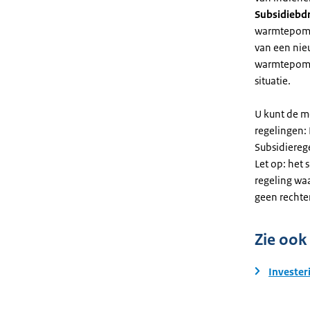
Subsidiebd
warmtepomp. 
van een nie
warmtepomp
situatie.
U kunt de m
regelingen:
Subsidiereg
Let op: het 
regeling wa
geen rechte
Zie ook
Invester