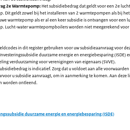
rag 2e Warmtepomp:
Het subsidiebedrag dat geldt voor een 2e luch
Dit geldt zowel bij het installeren van 2 warmtepompen als bij het 
uwe warmtepomp als er al een keer subsidie is ontvangen voor een l
. Lucht-water warmtepompboilers worden niet meegerekend voor
eldcodes in dit register gebruiken voor uw subsidieaanvraag voor de
 Investeringssubsidie duurzame energie en energiebesparing (ISDE) e
eling verduurzaming voor verenigingen van eigenaars (SVVE).
subsidiebedrag is indicatief. Zorg dat u voldoet aan alle voorwaarden
arvoor u subsidie aanvraagt, om in aanmerking te komen. Aan deze l
n worden ontleend.
ingssubsidie duurzame energie en energiebesparing (ISDE)