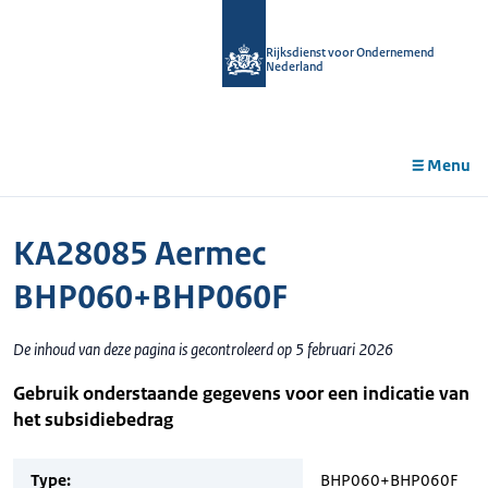
r de
tent
Rijksdienst voor Ondernemend
Nederland
Menu
KA28085 Aermec
BHP060+BHP060F
De inhoud van deze pagina is gecontroleerd op 5 februari 2026
Gebruik onderstaande gegevens voor een indicatie van
het subsidiebedrag
Type:
BHP060+BHP060F