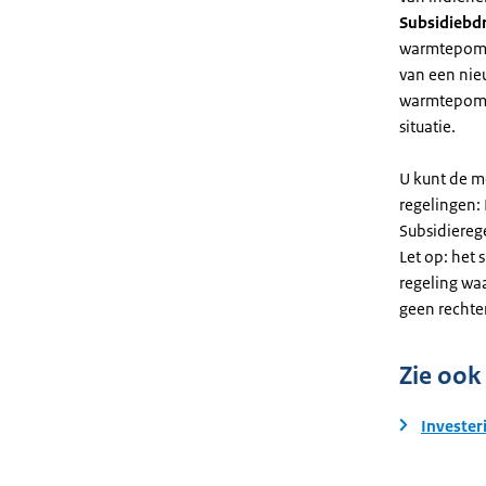
Subsidiebd
warmtepomp. 
van een nie
warmtepomp
situatie.
U kunt de m
regelingen:
Subsidiereg
Let op: het 
regeling wa
geen rechte
Zie ook
Invester