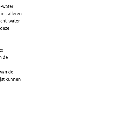
t-water
installeren
ucht-water
 deze
ze
n de
 van de
ijst kunnen