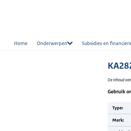
r de
tent
Home
Onderwerpen
Subsidies en financier
KA28
De inhoud van
Gebruik o
Type:
Merk: