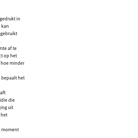
gedrukt in
n kan
 gebruikt
.
te af te
ct op het
, hoe minder
 bepaalt het
aft
die die
ing uit
 het
et moment