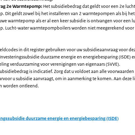
rag 2e Warmtepomp:
Het subsidiebedrag dat geldt voor een 2e luch
Dit geldt zowel bij het installeren van 2 warmtepompen als bij het 
uwe warmtepomp als er al een keer subsidie is ontvangen voor een l
. Lucht-water warmtepompboilers worden niet meegerekend voor
eldcodes in dit register gebruiken voor uw subsidieaanvraag voor de
 Investeringssubsidie duurzame energie en energiebesparing (ISDE) e
eling verduurzaming voor verenigingen van eigenaars (SVVE).
subsidiebedrag is indicatief. Zorg dat u voldoet aan alle voorwaarden
arvoor u subsidie aanvraagt, om in aanmerking te komen. Aan deze l
n worden ontleend.
ingssubsidie duurzame energie en energiebesparing (ISDE)