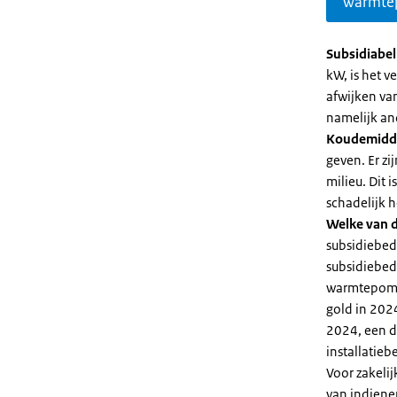
warmte
Subsidiabe
kW, is het 
afwijken va
namelijk an
Koudemidd
geven. Er z
milieu. Dit
schadelijk h
Welke van d
subsidiebed
subsidiebedr
warmtepomp 
gold in 2024
2024, een di
installatiebe
Voor zakeli
van indiene