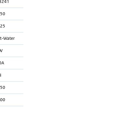
8241
550
525
t-Water
W
0A
8
550
300