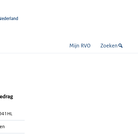
Nederland
Mijn RVO
Zoeken
bedrag
041HL
ren