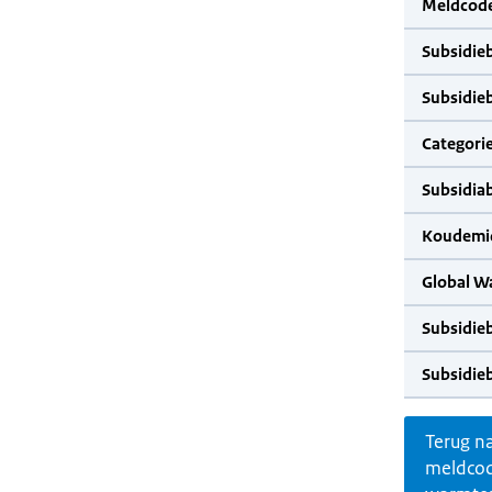
Meldcode
Subsidie
Subsidie
Categorie
Subsidia
Koudemid
Global W
Subsidie
Subsidie
Terug n
meldco