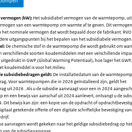
pompen
l vermogen (kW):
Het subsidiabel vermogen van de warmtepomp, uit
vermogen van een warmtepomp om warmte af te geven. Dit vermoge
n het nominale vermogen dat wordt bepaald door de fabrikant. RVO
dere uitgangspunten bij het bepalen van het subsidiabele vermogen
el:
De chemische stof in de warmtepomp die wordt gebruikt om warm
ijn verschillende soorten koudemiddelen met een verschillende impa
 is uitgedrukt in GWP (Global Warming Potentiaal), hoe lager het GWP
et koudemiddel is voor het milieu.
e subsidiebedragen geldt:
De installatiedatum van de warmtepomp
rag. Voor warmtepompen die in 2026 geïnstalleerd zijn, geldt het
ag uit 2026 . Als u de subsidie aanvraagt voor een in 2024 aangesch
en een bewijs van aanschaf uit 2024 aanlevert, ontvangt u de subsi
. Dit bewijs kan zijn: een kopie van de opdracht of opdrachtbevestig
gitaal getekende offerte of een digitale schriftelijke bevestiging van
drijf.
jke aanvragers wordt gekeken naar het geldige subsidiebedrag op h
n van de subsidieaanvraag.