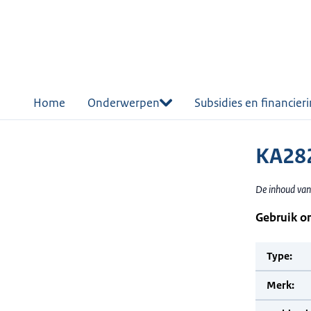
r de
tent
Home
Onderwerpen
Subsidies en financier
KA28
De inhoud van
Gebruik o
Type:
Merk: