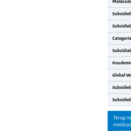
Meldcode
Subsidie
Subsidie
Categorie
Subsidia
Koudemid
Global W
Subsidie
Subsidie
Terug n
meldco