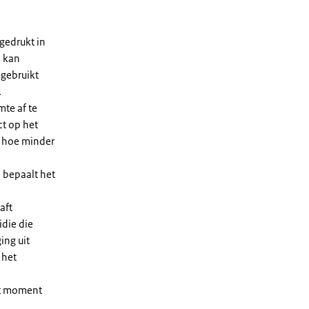
gedrukt in
n kan
 gebruikt
.
te af te
ct op het
, hoe minder
 bepaalt het
aft
die die
ing uit
 het
et moment