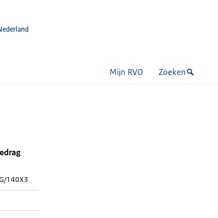
Nederland
Mijn RVO
Zoeken
bedrag
/G/140X3