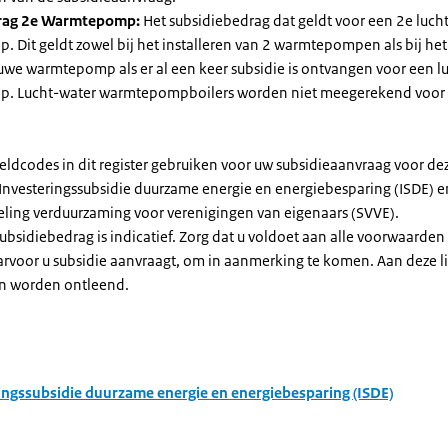
rag 2e Warmtepomp:
Het subsidiebedrag dat geldt voor een 2e luch
Dit geldt zowel bij het installeren van 2 warmtepompen als bij het 
uwe warmtepomp als er al een keer subsidie is ontvangen voor een l
. Lucht-water warmtepompboilers worden niet meegerekend voor
eldcodes in dit register gebruiken voor uw subsidieaanvraag voor de
 Investeringssubsidie duurzame energie en energiebesparing (ISDE) e
eling verduurzaming voor verenigingen van eigenaars (SVVE).
subsidiebedrag is indicatief. Zorg dat u voldoet aan alle voorwaarden
arvoor u subsidie aanvraagt, om in aanmerking te komen. Aan deze l
n worden ontleend.
ingssubsidie duurzame energie en energiebesparing (ISDE)