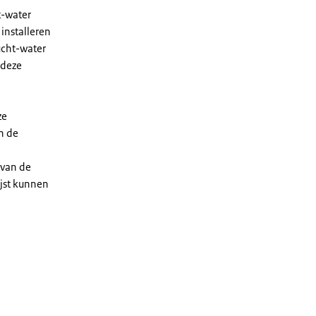
t-water
installeren
ucht-water
 deze
ze
n de
 van de
ijst kunnen