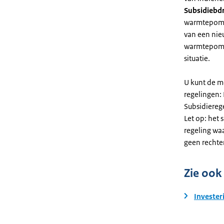
Subsidiebd
warmtepomp. 
van een nie
warmtepomp
situatie.
U kunt de m
regelingen:
Subsidiereg
Let op: het 
regeling wa
geen rechte
Zie ook
Invester