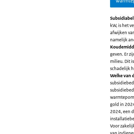
warmte
Subsidiabe
kW, is het 
afwijken va
namelijk an
Koudemidd
geven. Er z
milieu. Dit
schadelijk h
Welke van d
subsidiebed
subsidiebedr
warmtepomp 
gold in 2024
2024, een di
installatiebe
Voor zakeli
van indiene