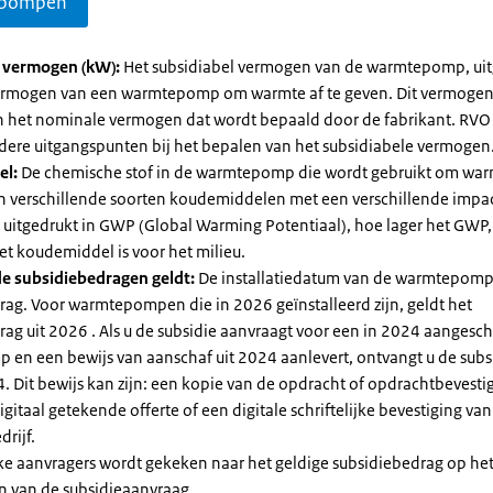
pompen
l vermogen (kW):
Het subsidiabel vermogen van de warmtepomp, uit
vermogen van een warmtepomp om warmte af te geven. Dit vermoge
n het nominale vermogen dat wordt bepaald door de fabrikant. RVO
dere uitgangspunten bij het bepalen van het subsidiabele vermogen
el:
De chemische stof in de warmtepomp die wordt gebruikt om warm
ijn verschillende soorten koudemiddelen met een verschillende impa
 is uitgedrukt in GWP (Global Warming Potentiaal), hoe lager het GWP
et koudemiddel is voor het milieu.
e subsidiebedragen geldt:
De installatiedatum van de warmtepomp
rag. Voor warmtepompen die in 2026 geïnstalleerd zijn, geldt het
ag uit 2026 . Als u de subsidie aanvraagt voor een in 2024 aangesch
en een bewijs van aanschaf uit 2024 aanlevert, ontvangt u de subsi
. Dit bewijs kan zijn: een kopie van de opdracht of opdrachtbevestig
gitaal getekende offerte of een digitale schriftelijke bevestiging van
drijf.
jke aanvragers wordt gekeken naar het geldige subsidiebedrag op h
n van de subsidieaanvraag.