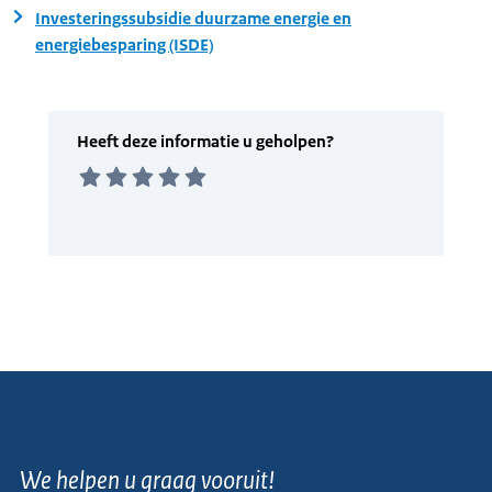
Investeringssubsidie duurzame energie en
energiebesparing (ISDE)
We helpen u graag vooruit!