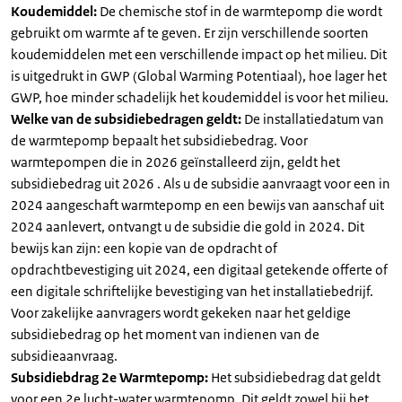
Koudemiddel:
De chemische stof in de warmtepomp die wordt
gebruikt om warmte af te geven. Er zijn verschillende soorten
koudemiddelen met een verschillende impact op het milieu. Dit
is uitgedrukt in GWP (Global Warming Potentiaal), hoe lager het
GWP, hoe minder schadelijk het koudemiddel is voor het milieu.
Welke van de subsidiebedragen geldt:
De installatiedatum van
de warmtepomp bepaalt het subsidiebedrag. Voor
warmtepompen die in 2026 geïnstalleerd zijn, geldt het
subsidiebedrag uit 2026 . Als u de subsidie aanvraagt voor een in
2024 aangeschaft warmtepomp en een bewijs van aanschaf uit
2024 aanlevert, ontvangt u de subsidie die gold in 2024. Dit
bewijs kan zijn: een kopie van de opdracht of
opdrachtbevestiging uit 2024, een digitaal getekende offerte of
een digitale schriftelijke bevestiging van het installatiebedrijf.
Voor zakelijke aanvragers wordt gekeken naar het geldige
subsidiebedrag op het moment van indienen van de
subsidieaanvraag.
Subsidiebdrag 2e Warmtepomp:
Het subsidiebedrag dat geldt
voor een 2e lucht-water warmtepomp. Dit geldt zowel bij het