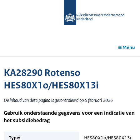
r de
tent
Rijksdienst voor Ondernemend
Nederland
Menu
KA28290 Rotenso
HES80X1o/HES80X13i
De inhoud van deze pagina is gecontroleerd op 5 februari 2026
Gebruik onderstaande gegevens voor een indicatie van
het subsidiebedrag
Type:
HES80X1o/HES80X13i