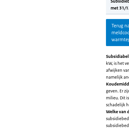
Subsidie
met 31/1
Terug n
meldco
warmte
Subsidiabe
kW, is het 
afwijken va
namelijk an
Koudemidd
geven. Er z
milieu. Dit
schadelijk h
Welke van d
subsidiebed
subsidiebedr