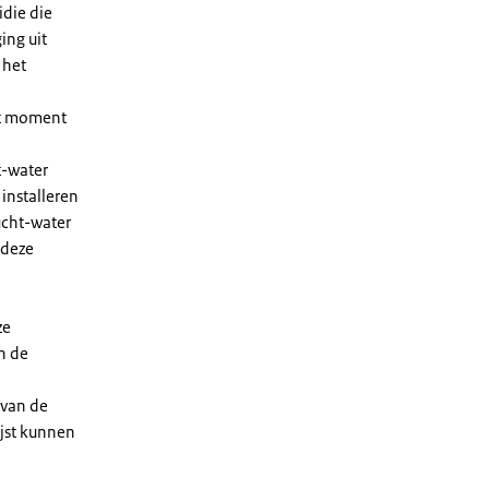
die die
ing uit
 het
et moment
t-water
installeren
ucht-water
 deze
ze
n de
 van de
ijst kunnen