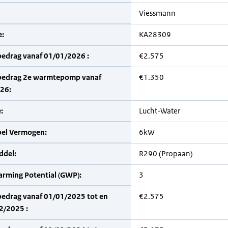
Viessmann
:
KA28309
bedrag vanaf 01/01/2026 :
€2.575
bedrag 2e warmtepomp vanaf
€1.350
26:
:
Lucht-Water
bel Vermogen:
6kW
del:
R290 (Propaan)
arming Potential (GWP):
3
bedrag vanaf 01/01/2025 tot en
€2.575
2/2025 :