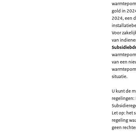
warmtepomp 
gold in 2024
2024, een di
installatiebe
Voor zakeli
van indiene
Subsidiebd
warmtepomp. 
van een nie
warmtepomp
situatie.
U kunt de m
regelingen:
Subsidiereg
Let op: het 
regeling wa
geen rechte