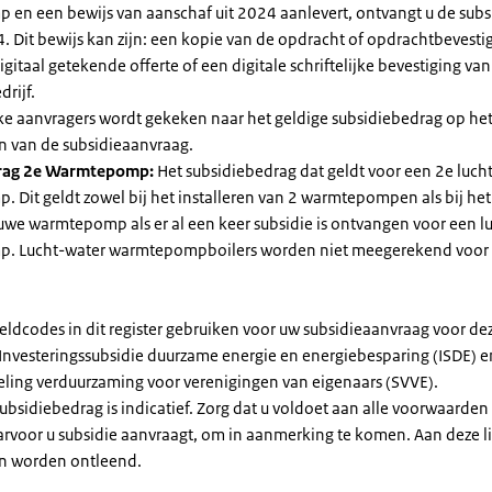
en een bewijs van aanschaf uit 2024 aanlevert, ontvangt u de subsi
. Dit bewijs kan zijn: een kopie van de opdracht of opdrachtbevestig
gitaal getekende offerte of een digitale schriftelijke bevestiging van
drijf.
jke aanvragers wordt gekeken naar het geldige subsidiebedrag op h
n van de subsidieaanvraag.
rag 2e Warmtepomp:
Het subsidiebedrag dat geldt voor een 2e luch
Dit geldt zowel bij het installeren van 2 warmtepompen als bij het 
uwe warmtepomp als er al een keer subsidie is ontvangen voor een l
. Lucht-water warmtepompboilers worden niet meegerekend voor
eldcodes in dit register gebruiken voor uw subsidieaanvraag voor de
 Investeringssubsidie duurzame energie en energiebesparing (ISDE) e
eling verduurzaming voor verenigingen van eigenaars (SVVE).
subsidiebedrag is indicatief. Zorg dat u voldoet aan alle voorwaarden
arvoor u subsidie aanvraagt, om in aanmerking te komen. Aan deze l
n worden ontleend.