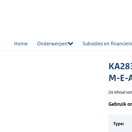
r de
tent
Home
Onderwerpen
Subsidies en financier
KA28
M-E-A
De inhoud van
Gebruik o
Type: