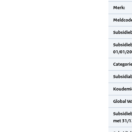
Merk:
Meldcode
Subsidie
Subsidie
01/01/20
Categorie
Subsidia
Koudemid
Global W
Subsidie
met 31/1