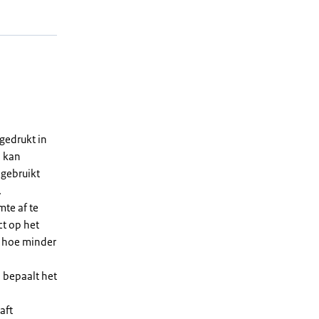
gedrukt in
n kan
 gebruikt
.
te af te
ct op het
, hoe minder
 bepaalt het
aft