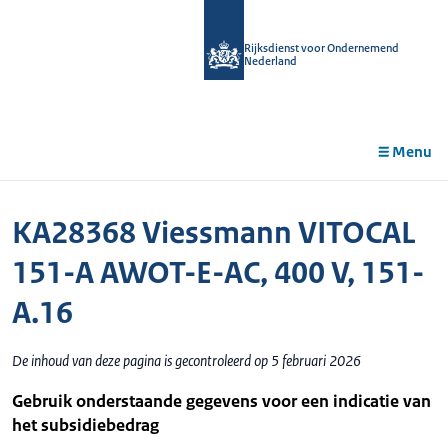
r de
tent
Rijksdienst voor Ondernemend
Nederland
Menu
KA28368 Viessmann VITOCAL
151-A AWOT-E-AC, 400 V, 151-
A.16
De inhoud van deze pagina is gecontroleerd op 5 februari 2026
Gebruik onderstaande gegevens voor een indicatie van
het subsidiebedrag