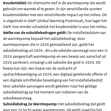
Koudemiddel:
De chemische stof in de warmtepomp die wordt
gebruikt om warmte af te geven. Er zijn verschillende soorten
koudemiddelen met een verschillende impact op het milieu. Dit
is uitgedrukt in GWP (Global Warming Potentiaal), hoe lager het
GWP, hoe minder schadelijk het koudemiddel is voor het milieu.
Welke van de subsidiebedragen geldt:
De installatiedatum van
de warmtepomp bepaalt het subsidiebedrag. Voor
warmtepompen die in 2026 geïnstalleerd zijn, geldt het
subsidiebedrag uit 2026 . Als u de subsidie aanvraagt voor een in
2024 aangeschaft warmtepomp en een bewijs van aanschaf uit
2024 aanlevert, ontvangt u de subsidie die gold in 2024. Dit
bewijs kan zijn: een kopie van de opdracht of
opdrachtbevestiging uit 2024, een digitaal getekende offerte of
een digitale schriftelijke bevestiging van het installatiebedrijf.
Voor zakelijke aanvragers wordt gekeken naar het geldige
subsidiebedrag op het moment van indienen van de
subsidieaanvraag.
Subsidiebdrag 2e Warmtepomp:
Het subsidiebedrag dat geldt
voor een 2e lucht-water warmtepomp. Dit geldt zowel bij het