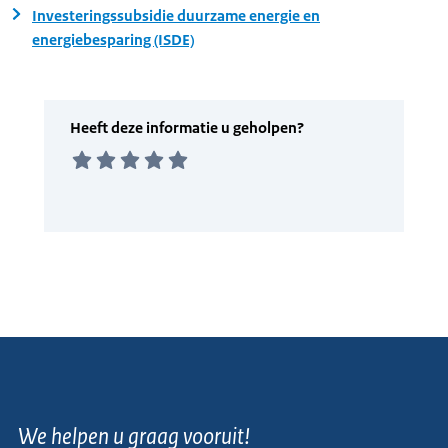
Investeringssubsidie duurzame energie en
energiebesparing (ISDE)
We helpen u graag vooruit!