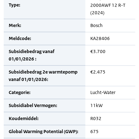
Type:
2000AWF 12 R-T
(2024)
Merk:
Bosch
Meldcode:
KA28406
Subsidiebedrag vanaf
€3.700
01/01/2026 :
Subsidiebedrag 2e warmtepomp
€2.475
vanaf 01/01/2026:
Categorie:
Lucht-Water
Subsidiabel Vermogen:
11kW
Koudemiddel:
R032
Global Warming Potential (GWP):
675