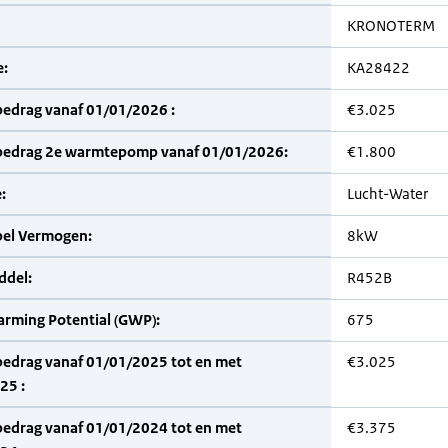
KRONOTERM
:
KA28422
bedrag vanaf 01/01/2026 :
€3.025
bedrag 2e warmtepomp vanaf 01/01/2026:
€1.800
:
Lucht-Water
bel Vermogen:
8kW
del:
R452B
arming Potential (GWP):
675
bedrag vanaf 01/01/2025 tot en met
€3.025
25 :
bedrag vanaf 01/01/2024 tot en met
€3.375