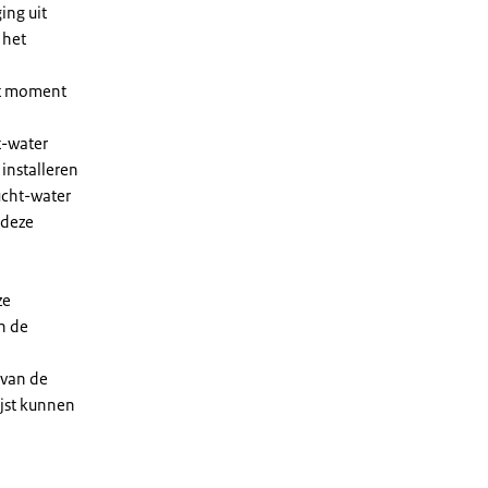
ing uit
 het
et moment
t-water
installeren
ucht-water
 deze
ze
n de
 van de
ijst kunnen