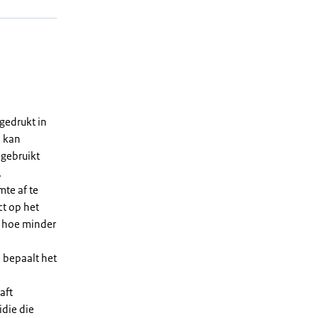
gedrukt in
n kan
 gebruikt
.
te af te
ct op het
, hoe minder
 bepaalt het
aft
die die