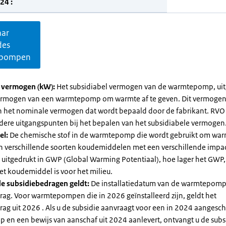
24 :
aar
des
pompen
l vermogen (kW):
Het subsidiabel vermogen van de warmtepomp, uit
vermogen van een warmtepomp om warmte af te geven. Dit vermoge
n het nominale vermogen dat wordt bepaald door de fabrikant. RVO
dere uitgangspunten bij het bepalen van het subsidiabele vermogen
el:
De chemische stof in de warmtepomp die wordt gebruikt om warm
ijn verschillende soorten koudemiddelen met een verschillende impa
 is uitgedrukt in GWP (Global Warming Potentiaal), hoe lager het GWP
et koudemiddel is voor het milieu.
e subsidiebedragen geldt:
De installatiedatum van de warmtepomp
rag. Voor warmtepompen die in 2026 geïnstalleerd zijn, geldt het
ag uit 2026 . Als u de subsidie aanvraagt voor een in 2024 aangesch
en een bewijs van aanschaf uit 2024 aanlevert, ontvangt u de subsi