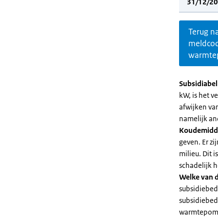
31/12/20
Terug n
meldco
warmte
Subsidiabe
kW, is het 
afwijken va
namelijk an
Koudemidd
geven. Er z
milieu. Dit
schadelijk h
Welke van d
subsidiebed
subsidiebedr
warmtepomp 