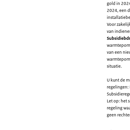
gold in 2024
2024, een di
installatiebe
Voor zakeli
van indiene
Subsidiebd
warmtepomp. 
van een nie
warmtepomp
situatie.
U kunt de m
regelingen:
Subsidiereg
Let op: het 
regeling wa
geen rechte