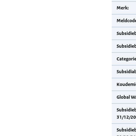
Merk:
Meldcode
Subsidie
Subsidie
Categorie
Subsidia
Koudemid
Global W
Subsidie
31/12/20
Subsidie