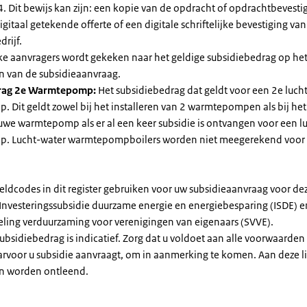
. Dit bewijs kan zijn: een kopie van de opdracht of opdrachtbevestig
gitaal getekende offerte of een digitale schriftelijke bevestiging van
drijf.
jke aanvragers wordt gekeken naar het geldige subsidiebedrag op h
n van de subsidieaanvraag.
rag 2e Warmtepomp:
Het subsidiebedrag dat geldt voor een 2e luch
Dit geldt zowel bij het installeren van 2 warmtepompen als bij het 
uwe warmtepomp als er al een keer subsidie is ontvangen voor een l
. Lucht-water warmtepompboilers worden niet meegerekend voor
eldcodes in dit register gebruiken voor uw subsidieaanvraag voor de
 Investeringssubsidie duurzame energie en energiebesparing (ISDE) e
eling verduurzaming voor verenigingen van eigenaars (SVVE).
subsidiebedrag is indicatief. Zorg dat u voldoet aan alle voorwaarden
arvoor u subsidie aanvraagt, om in aanmerking te komen. Aan deze l
n worden ontleend.