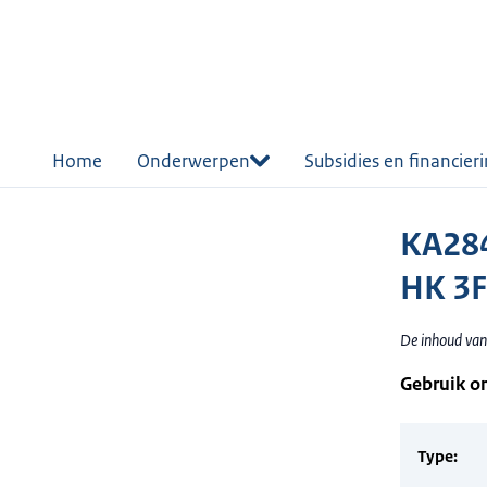
r de
tent
Home
Onderwerpen
Subsidies en financier
KA28
HK 3F
De inhoud van
Gebruik o
Type: