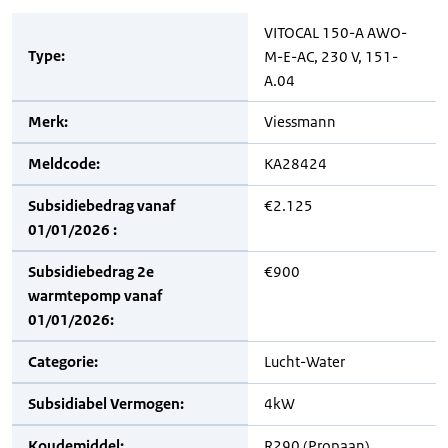
VITOCAL 150-A AWO-
Type:
M-E-AC, 230 V, 151-
A.04
Merk:
Viessmann
Meldcode:
KA28424
Subsidiebedrag vanaf
€2.125
01/01/2026 :
Subsidiebedrag 2e
€900
warmtepomp vanaf
01/01/2026:
Categorie:
Lucht-Water
Subsidiabel Vermogen:
4kW
Koudemiddel:
R290 (Propaan)