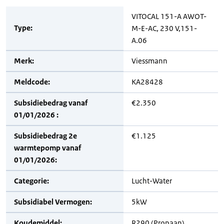
VITOCAL 151-A AWOT-
Type:
M-E-AC, 230 V,151-
A.06
Merk:
Viessmann
Meldcode:
KA28428
Subsidiebedrag vanaf
€2.350
01/01/2026 :
Subsidiebedrag 2e
€1.125
warmtepomp vanaf
01/01/2026:
Categorie:
Lucht-Water
Subsidiabel Vermogen:
5kW
Koudemiddel:
R290 (Propaan)