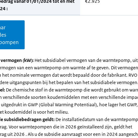
bedrag vanaf 01/01/2024 tot en met
€2.925
24 :
aar
des
pompen
l vermogen (kW):
Het subsidiabel vermogen van de warmtepomp, uit
vermogen van een warmtepomp om warmte af te geven. Dit vermoge
n het nominale vermogen dat wordt bepaald door de fabrikant. RVO
dere uitgangspunten bij het bepalen van het subsidiabele vermogen
el:
De chemische stof in de warmtepomp die wordt gebruikt om warm
ijn verschillende soorten koudemiddelen met een verschillende impa
 is uitgedrukt in GWP (Global Warming Potentiaal), hoe lager het GWP
et koudemiddel is voor het milieu.
e subsidiebedragen geldt:
De installatiedatum van de warmtepomp
rag. Voor warmtepompen die in 2026 geïnstalleerd zijn, geldt het
ag uit 2026 . Als u de subsidie aanvraagt voor een in 2024 aangesch