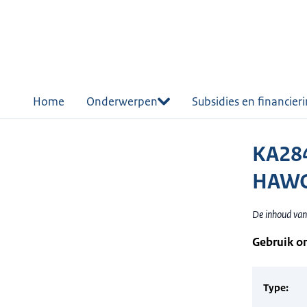
r de
tent
Home
Onderwerpen
Subsidies en financier
KA28
HAWO
De inhoud van
Gebruik o
Type: