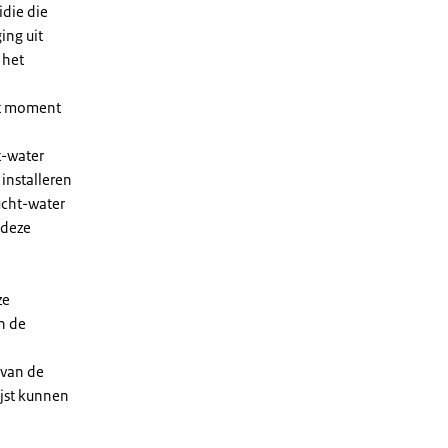
die die
ing uit
 het
et moment
t-water
installeren
ucht-water
 deze
ze
n de
 van de
ijst kunnen