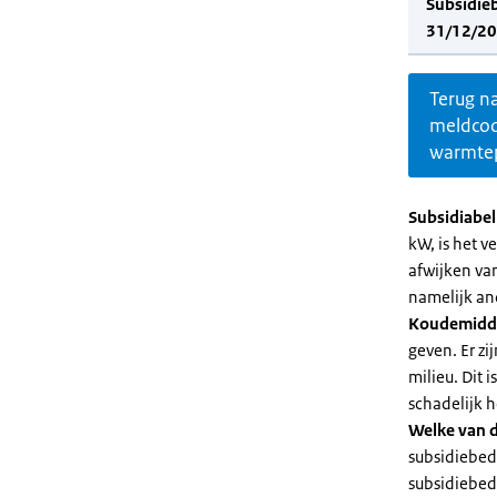
Subsidie
31/12/20
Terug n
meldco
warmte
Subsidiabe
kW, is het 
afwijken va
namelijk an
Koudemidd
geven. Er z
milieu. Dit
schadelijk h
Welke van d
subsidiebed
subsidiebedr