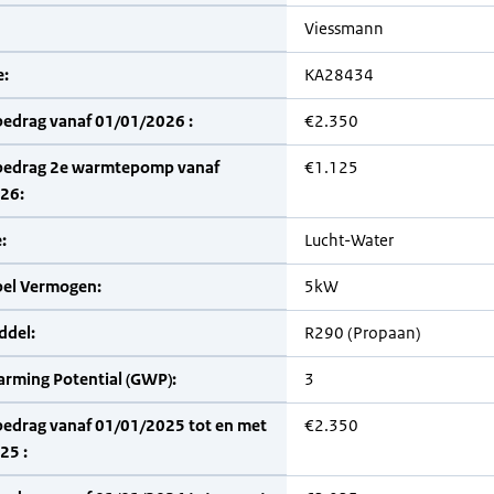
Viessmann
:
KA28434
bedrag vanaf 01/01/2026 :
€2.350
bedrag 2e warmtepomp vanaf
€1.125
26:
:
Lucht-Water
bel Vermogen:
5kW
del:
R290 (Propaan)
arming Potential (GWP):
3
bedrag vanaf 01/01/2025 tot en met
€2.350
25 :