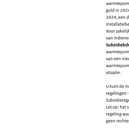
warmtepomp 
gold in 2024
2024, een di
installatiebe
Voor zakeli
van indiene
Subsidiebd
warmtepomp. 
van een nie
warmtepomp
situatie.
U kunt de m
regelingen:
Subsidiereg
Let op: het 
regeling wa
geen rechte