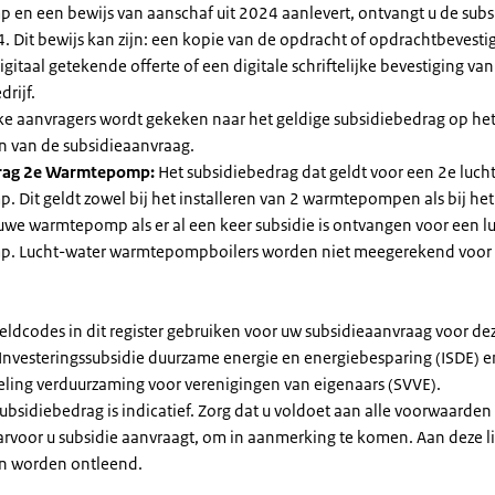
en een bewijs van aanschaf uit 2024 aanlevert, ontvangt u de subsi
. Dit bewijs kan zijn: een kopie van de opdracht of opdrachtbevestig
gitaal getekende offerte of een digitale schriftelijke bevestiging van
drijf.
jke aanvragers wordt gekeken naar het geldige subsidiebedrag op h
n van de subsidieaanvraag.
rag 2e Warmtepomp:
Het subsidiebedrag dat geldt voor een 2e luch
Dit geldt zowel bij het installeren van 2 warmtepompen als bij het 
uwe warmtepomp als er al een keer subsidie is ontvangen voor een l
. Lucht-water warmtepompboilers worden niet meegerekend voor
eldcodes in dit register gebruiken voor uw subsidieaanvraag voor de
 Investeringssubsidie duurzame energie en energiebesparing (ISDE) e
eling verduurzaming voor verenigingen van eigenaars (SVVE).
subsidiebedrag is indicatief. Zorg dat u voldoet aan alle voorwaarden
arvoor u subsidie aanvraagt, om in aanmerking te komen. Aan deze l
n worden ontleend.