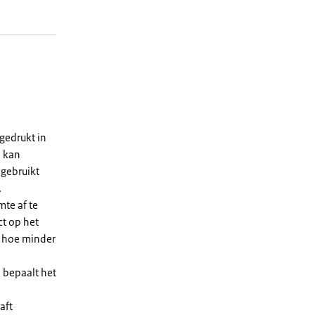
gedrukt in
n kan
 gebruikt
.
te af te
ct op het
, hoe minder
 bepaalt het
aft