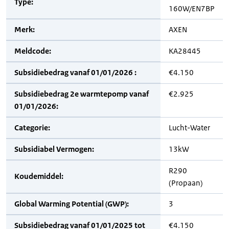
Type:
160W/EN7BP
Merk:
AXEN
Meldcode:
KA28445
Subsidiebedrag vanaf 01/01/2026 :
€4.150
Subsidiebedrag 2e warmtepomp vanaf
€2.925
01/01/2026:
Categorie:
Lucht-Water
Subsidiabel Vermogen:
13kW
R290
Koudemiddel:
(Propaan)
Global Warming Potential (GWP):
3
Subsidiebedrag vanaf 01/01/2025 tot
€4.150