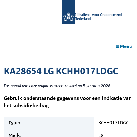
r de
tent
Rijksdienst voor Ondernemend
Nederland
Menu
KA28654 LG KCHH017LDGC
De inhoud van deze pagina is gecontroleerd op 5 februari 2026
Gebruik onderstaande gegevens voor een indicatie van
het subsidiebedrag
Type:
KCHH017LDGC
Merk:
LG