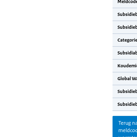
Meldcode
Subsidie
Subsidie
Categorie
Subsidia
Koudemid
Global W
Subsidie
Subsidie
Terug n
meldco