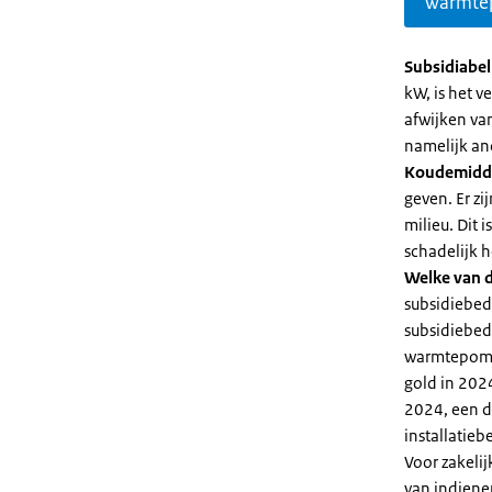
warmte
Subsidiabe
kW, is het 
afwijken va
namelijk an
Koudemidd
geven. Er z
milieu. Dit
schadelijk h
Welke van d
subsidiebed
subsidiebedr
warmtepomp 
gold in 2024
2024, een di
installatiebe
Voor zakeli
van indiene