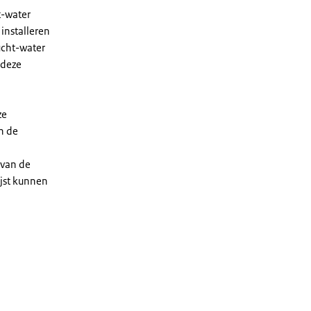
t-water
installeren
ucht-water
 deze
ze
n de
 van de
ijst kunnen