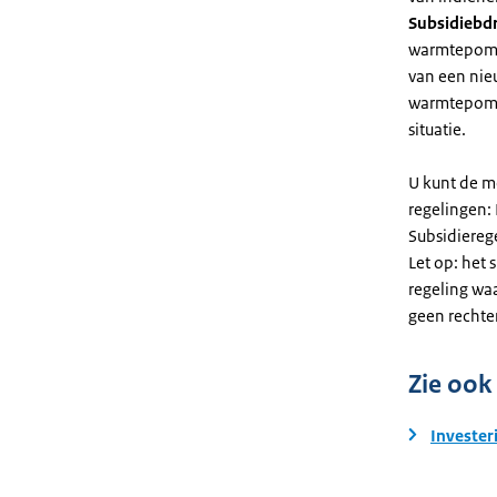
Subsidiebd
warmtepomp. 
van een nie
warmtepomp
situatie.
U kunt de m
regelingen:
Subsidiereg
Let op: het 
regeling wa
geen rechte
Zie ook
Invester