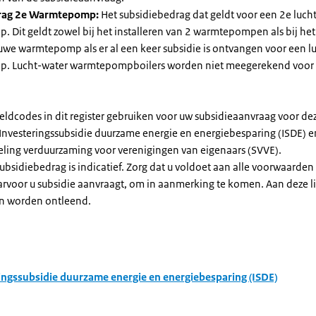
rag 2e Warmtepomp:
Het subsidiebedrag dat geldt voor een 2e luch
Dit geldt zowel bij het installeren van 2 warmtepompen als bij het 
uwe warmtepomp als er al een keer subsidie is ontvangen voor een l
. Lucht-water warmtepompboilers worden niet meegerekend voor
eldcodes in dit register gebruiken voor uw subsidieaanvraag voor de
 Investeringssubsidie duurzame energie en energiebesparing (ISDE) e
eling verduurzaming voor verenigingen van eigenaars (SVVE).
subsidiebedrag is indicatief. Zorg dat u voldoet aan alle voorwaarden
arvoor u subsidie aanvraagt, om in aanmerking te komen. Aan deze l
n worden ontleend.
ingssubsidie duurzame energie en energiebesparing (ISDE)