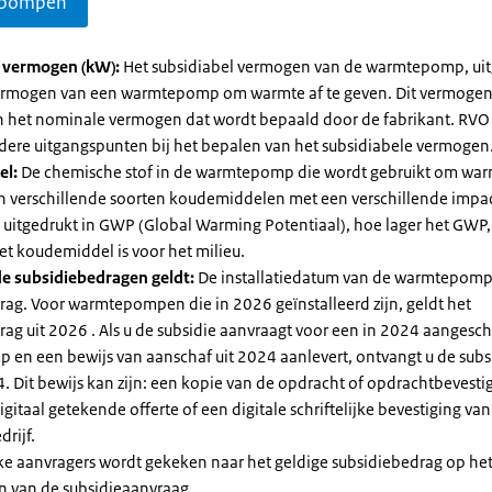
pompen
l vermogen (kW):
Het subsidiabel vermogen van de warmtepomp, uit
vermogen van een warmtepomp om warmte af te geven. Dit vermoge
n het nominale vermogen dat wordt bepaald door de fabrikant. RVO
dere uitgangspunten bij het bepalen van het subsidiabele vermogen
el:
De chemische stof in de warmtepomp die wordt gebruikt om warm
ijn verschillende soorten koudemiddelen met een verschillende impa
 is uitgedrukt in GWP (Global Warming Potentiaal), hoe lager het GWP
et koudemiddel is voor het milieu.
e subsidiebedragen geldt:
De installatiedatum van de warmtepomp
rag. Voor warmtepompen die in 2026 geïnstalleerd zijn, geldt het
ag uit 2026 . Als u de subsidie aanvraagt voor een in 2024 aangesch
en een bewijs van aanschaf uit 2024 aanlevert, ontvangt u de subsi
. Dit bewijs kan zijn: een kopie van de opdracht of opdrachtbevestig
gitaal getekende offerte of een digitale schriftelijke bevestiging van
drijf.
jke aanvragers wordt gekeken naar het geldige subsidiebedrag op h
n van de subsidieaanvraag.