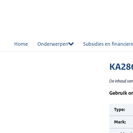
r de
tent
Home
Onderwerpen
Subsidies en financier
KA286
De inhoud van
Gebruik o
Type:
Merk: