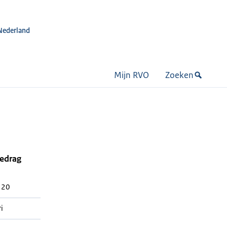
Nederland
Mijn RVO
Zoeken
bedrag
 20
i