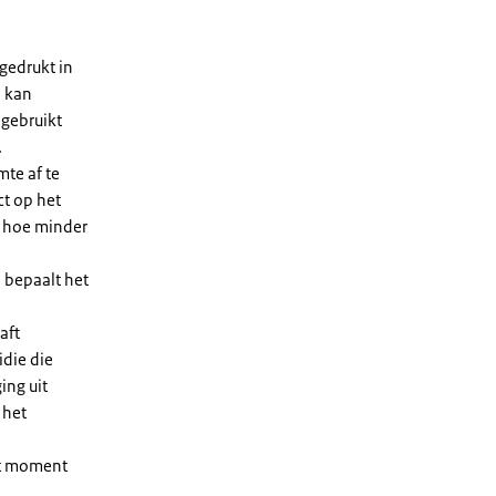
gedrukt in
n kan
 gebruikt
.
te af te
ct op het
, hoe minder
 bepaalt het
aft
die die
ing uit
 het
et moment