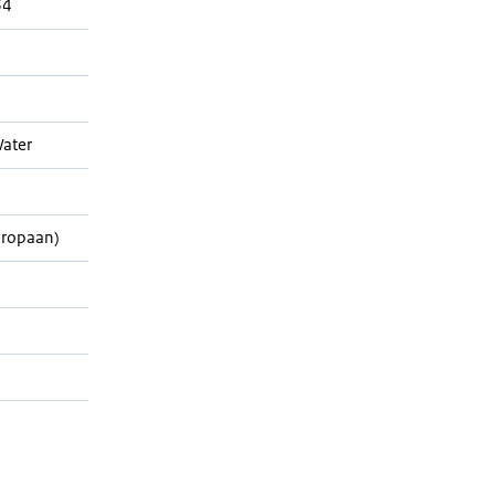
64
ater
Propaan)