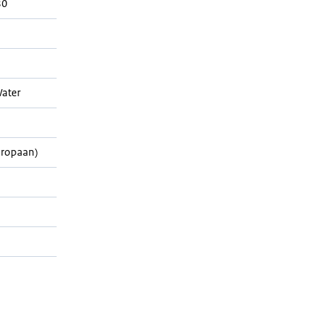
80
ater
Propaan)