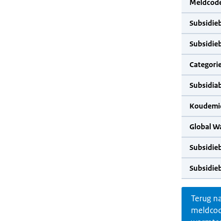
Meldcode
Subsidie
Subsidie
Categorie
Subsidia
Koudemid
Global W
Subsidie
Subsidie
Terug n
meldco