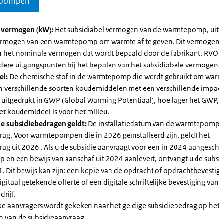
pompen
l vermogen (kW):
Het subsidiabel vermogen van de warmtepomp, uit
vermogen van een warmtepomp om warmte af te geven. Dit vermoge
n het nominale vermogen dat wordt bepaald door de fabrikant. RVO
dere uitgangspunten bij het bepalen van het subsidiabele vermogen
el:
De chemische stof in de warmtepomp die wordt gebruikt om warm
ijn verschillende soorten koudemiddelen met een verschillende impa
 is uitgedrukt in GWP (Global Warming Potentiaal), hoe lager het GWP
et koudemiddel is voor het milieu.
e subsidiebedragen geldt:
De installatiedatum van de warmtepomp
rag. Voor warmtepompen die in 2026 geïnstalleerd zijn, geldt het
ag uit 2026 . Als u de subsidie aanvraagt voor een in 2024 aangesch
en een bewijs van aanschaf uit 2024 aanlevert, ontvangt u de subsi
. Dit bewijs kan zijn: een kopie van de opdracht of opdrachtbevestig
gitaal getekende offerte of een digitale schriftelijke bevestiging van
drijf.
jke aanvragers wordt gekeken naar het geldige subsidiebedrag op h
n van de subsidieaanvraag.