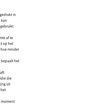
gedrukt in
n kan
 gebruikt
.
te af te
ct op het
, hoe minder
 bepaalt het
aft
die die
ing uit
 het
et moment