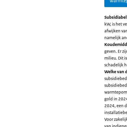
warmte
Subsidiabe
kW, is het 
afwijken va
namelijk an
Koudemidd
geven. Er z
milieu. Dit
schadelijk h
Welke van d
subsidiebed
subsidiebedr
warmtepomp 
gold in 2024
2024, een di
installatiebe
Voor zakeli
van indiene