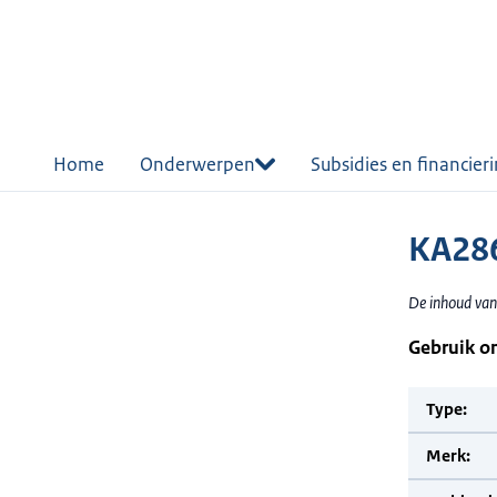
r de
tent
Home
Onderwerpen
Subsidies en financier
KA286
De inhoud van
Gebruik o
Type:
Merk: