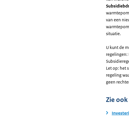
Subsidiebd
warmtepomp. 
van een nie
warmtepomp
situatie.
U kunt de m
regelingen:
Subsidiereg
Let op: het 
regeling wa
geen rechte
Zie ook
Invester