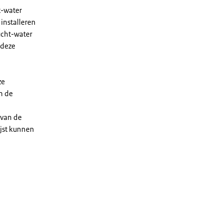
t-water
installeren
ucht-water
 deze
ze
n de
 van de
ijst kunnen