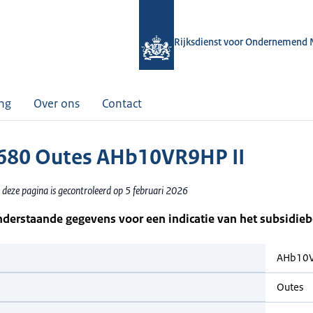
Rijksdienst voor Ondernemend 
ing
Over ons
Contact
80 Outes AHb10VR9HP II
 deze pagina is gecontroleerd op 5 februari 2026
nderstaande gegevens voor een indicatie van het subsidie
AHb10V
Outes