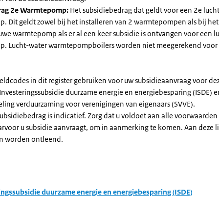
rag 2e Warmtepomp:
Het subsidiebedrag dat geldt voor een 2e luch
Dit geldt zowel bij het installeren van 2 warmtepompen als bij het 
uwe warmtepomp als er al een keer subsidie is ontvangen voor een l
. Lucht-water warmtepompboilers worden niet meegerekend voor
eldcodes in dit register gebruiken voor uw subsidieaanvraag voor de
 Investeringssubsidie duurzame energie en energiebesparing (ISDE) e
eling verduurzaming voor verenigingen van eigenaars (SVVE).
subsidiebedrag is indicatief. Zorg dat u voldoet aan alle voorwaarden
arvoor u subsidie aanvraagt, om in aanmerking te komen. Aan deze l
n worden ontleend.
ingssubsidie duurzame energie en energiebesparing (ISDE)