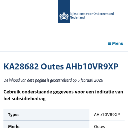
r de
tent
Rijksdienst voor Ondernemend
Nederland
Menu
KA28682 Outes AHb10VR9XP
De inhoud van deze pagina is gecontroleerd op 5 februari 2026
Gebruik onderstaande gegevens voor een indicatie van
het subsidiebedrag
Type:
AHb10VR9XP
Merk:
Outes