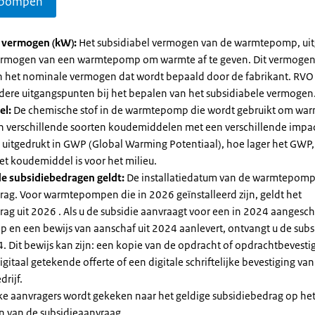
pompen
l vermogen (kW):
Het subsidiabel vermogen van de warmtepomp, uit
vermogen van een warmtepomp om warmte af te geven. Dit vermoge
n het nominale vermogen dat wordt bepaald door de fabrikant. RVO
dere uitgangspunten bij het bepalen van het subsidiabele vermogen
el:
De chemische stof in de warmtepomp die wordt gebruikt om warm
ijn verschillende soorten koudemiddelen met een verschillende impa
 is uitgedrukt in GWP (Global Warming Potentiaal), hoe lager het GWP
et koudemiddel is voor het milieu.
e subsidiebedragen geldt:
De installatiedatum van de warmtepomp
rag. Voor warmtepompen die in 2026 geïnstalleerd zijn, geldt het
ag uit 2026 . Als u de subsidie aanvraagt voor een in 2024 aangesch
en een bewijs van aanschaf uit 2024 aanlevert, ontvangt u de subsi
. Dit bewijs kan zijn: een kopie van de opdracht of opdrachtbevestig
gitaal getekende offerte of een digitale schriftelijke bevestiging van
drijf.
jke aanvragers wordt gekeken naar het geldige subsidiebedrag op h
n van de subsidieaanvraag.