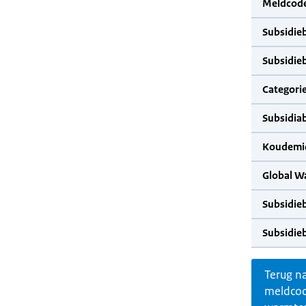
Meldcode
Subsidie
Subsidie
Categorie
Subsidia
Koudemid
Global W
Subsidie
Subsidie
Terug n
meldco