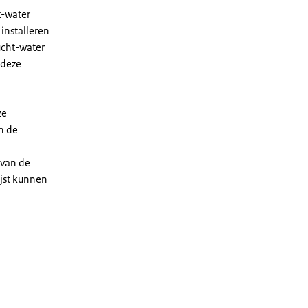
t-water
installeren
ucht-water
 deze
ze
n de
 van de
ijst kunnen