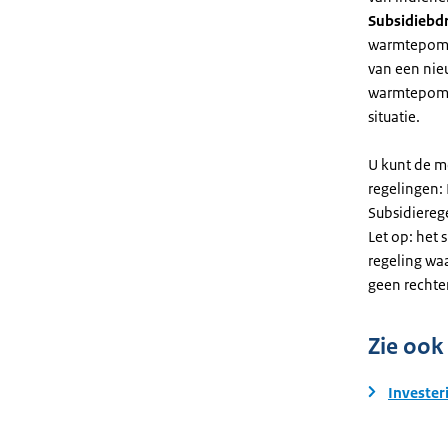
Subsidiebd
warmtepomp. 
van een nie
warmtepomp
situatie.
U kunt de m
regelingen:
Subsidiereg
Let op: het 
regeling wa
geen rechte
Zie ook
Invester