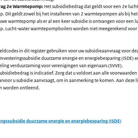
rag 2e Warmtepomp:
Het subsidiebedrag dat geldt voor een 2e luch
Dit geldt zowel bij het installeren van 2 warmtepompen als bij het 
uwe warmtepomp als er al een keer subsidie is ontvangen voor een l
. Lucht-water warmtepompboilers worden niet meegerekend voor
eldcodes in dit register gebruiken voor uw subsidieaanvraag voor de
 Investeringssubsidie duurzame energie en energiebesparing (ISDE) e
eling verduurzaming voor verenigingen van eigenaars (SVVE).
subsidiebedrag is indicatief. Zorg dat u voldoet aan alle voorwaarden
arvoor u subsidie aanvraagt, om in aanmerking te komen. Aan deze l
n worden ontleend.
ingssubsidie duurzame energie en energiebesparing (ISDE)