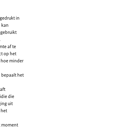
gedrukt in
n kan
 gebruikt
.
te af te
ct op het
, hoe minder
 bepaalt het
aft
die die
ing uit
 het
et moment