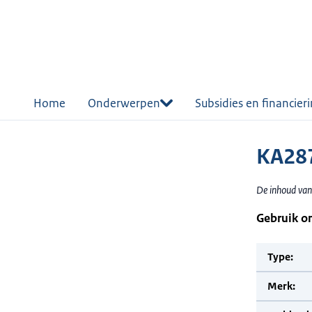
r de
tent
Home
Onderwerpen
Subsidies en financier
KA287
De inhoud van
Gebruik o
Type:
Merk: