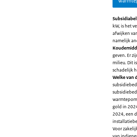
warmte
Subsidiabe
kW, is het 
afwijken va
namelijk an
Koudemidd
geven. Er z
milieu. Dit
schadelijk h
Welke van d
subsidiebed
subsidiebedr
warmtepomp 
gold in 2024
2024, een di
installatiebe
Voor zakeli
van indiene