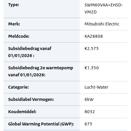
Type:
SWM60VAA+EHSD-
VM2D
Merk:
Mitsubishi Electric
Meldcode:
KA28808
Subsidiebedrag vanaf
€2.575
01/01/2026 :
Subsidiebedrag 2e warmtepomp
€1.350
vanaf 01/01/2026:
Categorie:
Lucht-Water
Subsidiabel Vermogen:
6kW
Koudemiddel:
R032
Global Warming Potential (GWP):
675