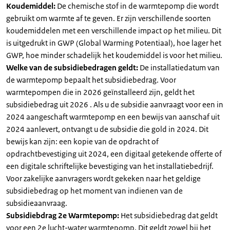
Koudemiddel:
De chemische stof in de warmtepomp die wordt
gebruikt om warmte af te geven. Er zijn verschillende soorten
koudemiddelen met een verschillende impact op het milieu. Dit
is uitgedrukt in GWP (Global Warming Potentiaal), hoe lager het
GWP, hoe minder schadelijk het koudemiddel is voor het milieu.
Welke van de subsidiebedragen geldt:
De installatiedatum van
de warmtepomp bepaalt het subsidiebedrag. Voor
warmtepompen die in 2026 geïnstalleerd zijn, geldt het
subsidiebedrag uit 2026 . Als u de subsidie aanvraagt voor een in
2024 aangeschaft warmtepomp en een bewijs van aanschaf uit
2024 aanlevert, ontvangt u de subsidie die gold in 2024. Dit
bewijs kan zijn: een kopie van de opdracht of
opdrachtbevestiging uit 2024, een digitaal getekende offerte of
een digitale schriftelijke bevestiging van het installatiebedrijf.
Voor zakelijke aanvragers wordt gekeken naar het geldige
subsidiebedrag op het moment van indienen van de
subsidieaanvraag.
Subsidiebdrag 2e Warmtepomp:
Het subsidiebedrag dat geldt
voor een 2e lucht-water warmtepomp. Dit geldt zowel bij het