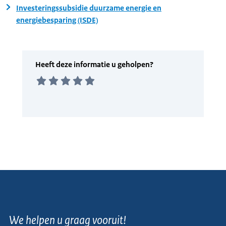
Investeringssubsidie duurzame energie en
energiebesparing (ISDE)
We helpen u graag vooruit!