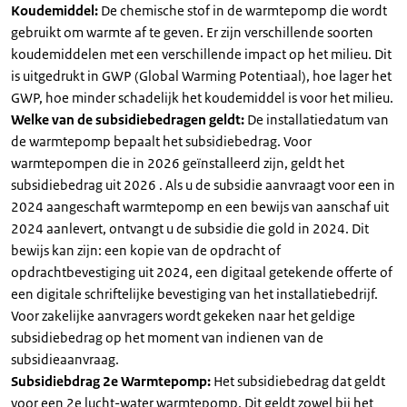
Koudemiddel:
De chemische stof in de warmtepomp die wordt
gebruikt om warmte af te geven. Er zijn verschillende soorten
koudemiddelen met een verschillende impact op het milieu. Dit
is uitgedrukt in GWP (Global Warming Potentiaal), hoe lager het
GWP, hoe minder schadelijk het koudemiddel is voor het milieu.
Welke van de subsidiebedragen geldt:
De installatiedatum van
de warmtepomp bepaalt het subsidiebedrag. Voor
warmtepompen die in 2026 geïnstalleerd zijn, geldt het
subsidiebedrag uit 2026 . Als u de subsidie aanvraagt voor een in
2024 aangeschaft warmtepomp en een bewijs van aanschaf uit
2024 aanlevert, ontvangt u de subsidie die gold in 2024. Dit
bewijs kan zijn: een kopie van de opdracht of
opdrachtbevestiging uit 2024, een digitaal getekende offerte of
een digitale schriftelijke bevestiging van het installatiebedrijf.
Voor zakelijke aanvragers wordt gekeken naar het geldige
subsidiebedrag op het moment van indienen van de
subsidieaanvraag.
Subsidiebdrag 2e Warmtepomp:
Het subsidiebedrag dat geldt
voor een 2e lucht-water warmtepomp. Dit geldt zowel bij het