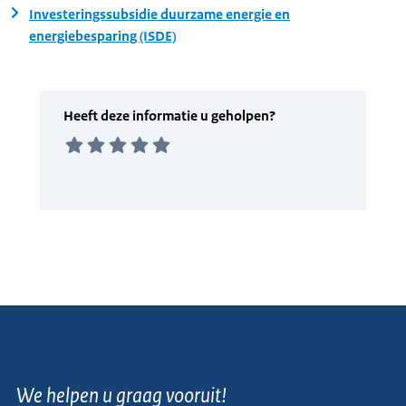
Investeringssubsidie duurzame energie en
energiebesparing (ISDE)
We helpen u graag vooruit!