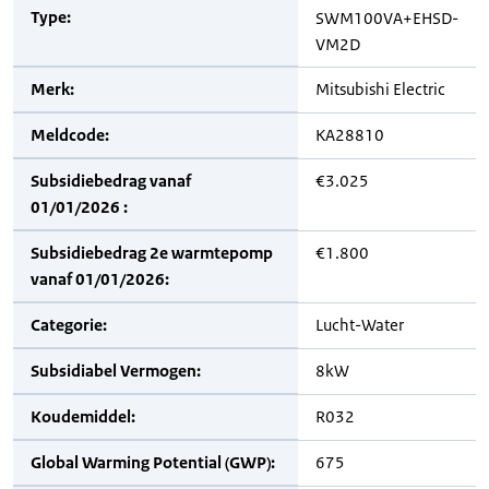
Type:
SWM100VA+EHSD-
VM2D
Merk:
Mitsubishi Electric
Meldcode:
KA28810
Subsidiebedrag vanaf
€3.025
01/01/2026 :
Subsidiebedrag 2e warmtepomp
€1.800
vanaf 01/01/2026:
Categorie:
Lucht-Water
Subsidiabel Vermogen:
8kW
Koudemiddel:
R032
Global Warming Potential (GWP):
675