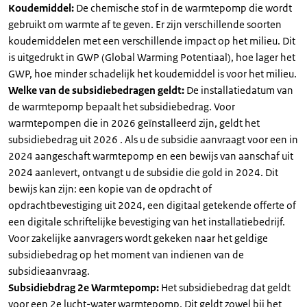
Koudemiddel:
De chemische stof in de warmtepomp die wordt
gebruikt om warmte af te geven. Er zijn verschillende soorten
koudemiddelen met een verschillende impact op het milieu. Dit
is uitgedrukt in GWP (Global Warming Potentiaal), hoe lager het
GWP, hoe minder schadelijk het koudemiddel is voor het milieu.
Welke van de subsidiebedragen geldt:
De installatiedatum van
de warmtepomp bepaalt het subsidiebedrag. Voor
warmtepompen die in 2026 geïnstalleerd zijn, geldt het
subsidiebedrag uit 2026 . Als u de subsidie aanvraagt voor een in
2024 aangeschaft warmtepomp en een bewijs van aanschaf uit
2024 aanlevert, ontvangt u de subsidie die gold in 2024. Dit
bewijs kan zijn: een kopie van de opdracht of
opdrachtbevestiging uit 2024, een digitaal getekende offerte of
een digitale schriftelijke bevestiging van het installatiebedrijf.
Voor zakelijke aanvragers wordt gekeken naar het geldige
subsidiebedrag op het moment van indienen van de
subsidieaanvraag.
Subsidiebdrag 2e Warmtepomp:
Het subsidiebedrag dat geldt
voor een 2e lucht-water warmtepomp. Dit geldt zowel bij het