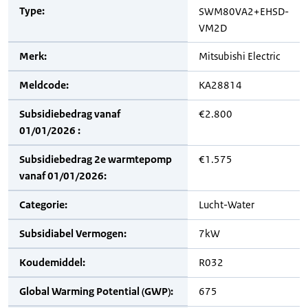
Type:
SWM80VA2+EHSD-
VM2D
Merk:
Mitsubishi Electric
Meldcode:
KA28814
Subsidiebedrag vanaf
€2.800
01/01/2026 :
Subsidiebedrag 2e warmtepomp
€1.575
vanaf 01/01/2026:
Categorie:
Lucht-Water
Subsidiabel Vermogen:
7kW
Koudemiddel:
R032
Global Warming Potential (GWP):
675