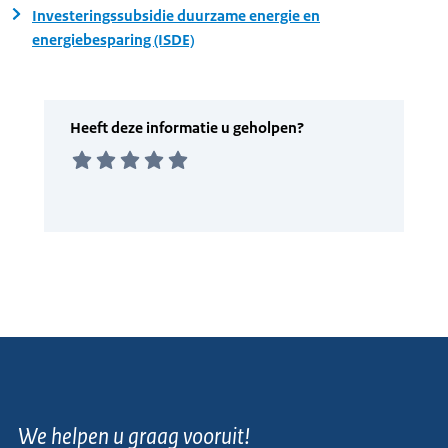
Investeringssubsidie duurzame energie en
energiebesparing (ISDE)
We helpen u graag vooruit!