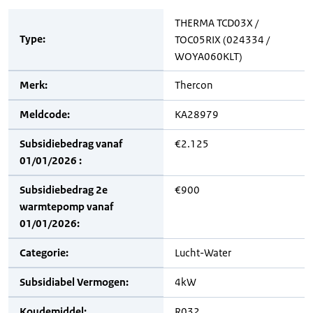
THERMA TCD03X /
Type:
TOC05RIX (024334 /
WOYA060KLT)
Merk:
Thercon
Meldcode:
KA28979
Subsidiebedrag vanaf
€2.125
01/01/2026 :
Subsidiebedrag 2e
€900
warmtepomp vanaf
01/01/2026:
Categorie:
Lucht-Water
Subsidiabel Vermogen:
4kW
Koudemiddel:
R032