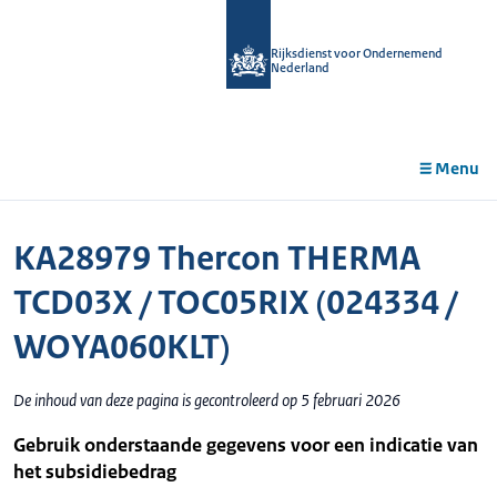
r de
tent
Rijksdienst voor Ondernemend
Nederland
Menu
KA28979 Thercon THERMA
TCD03X / TOC05RIX (024334 /
WOYA060KLT)
De inhoud van deze pagina is gecontroleerd op 5 februari 2026
Gebruik onderstaande gegevens voor een indicatie van
het subsidiebedrag