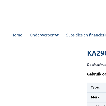
r de
tent
Home
Onderwerpen
Subsidies en financier
KA29
De inhoud van
Gebruik o
Type:
Merk: