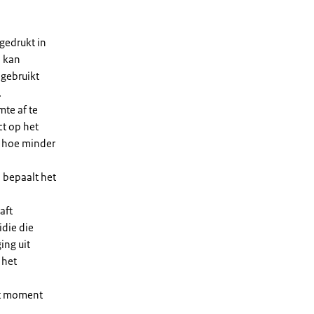
gedrukt in
n kan
 gebruikt
.
te af te
ct op het
, hoe minder
 bepaalt het
aft
die die
ing uit
 het
et moment