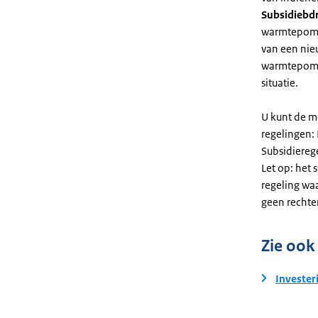
Subsidiebd
warmtepomp. 
van een nie
warmtepomp
situatie.
U kunt de m
regelingen:
Subsidiereg
Let op: het 
regeling wa
geen rechte
Zie ook
Invester