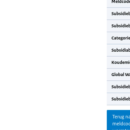
Meldcode
Subsidie
Subsidie
Categorie
Subsidia
Koudemid
Global W
Subsidie
Subsidie
Terug n
meldco