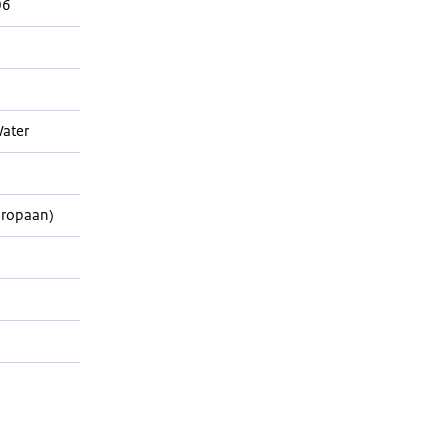
06
ater
Propaan)