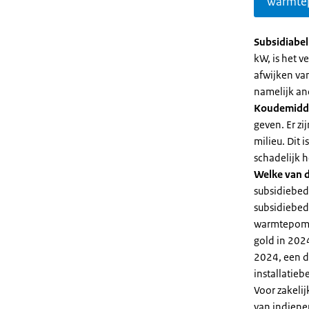
warmte
Subsidiabe
kW, is het 
afwijken va
namelijk an
Koudemidd
geven. Er z
milieu. Dit
schadelijk h
Welke van d
subsidiebed
subsidiebedr
warmtepomp 
gold in 2024
2024, een di
installatiebe
Voor zakeli
van indiene