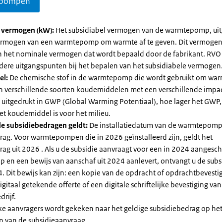
pompen
l vermogen (kW):
Het subsidiabel vermogen van de warmtepomp, uit
vermogen van een warmtepomp om warmte af te geven. Dit vermoge
n het nominale vermogen dat wordt bepaald door de fabrikant. RVO
dere uitgangspunten bij het bepalen van het subsidiabele vermogen
el:
De chemische stof in de warmtepomp die wordt gebruikt om warm
ijn verschillende soorten koudemiddelen met een verschillende impa
 is uitgedrukt in GWP (Global Warming Potentiaal), hoe lager het GWP
et koudemiddel is voor het milieu.
e subsidiebedragen geldt:
De installatiedatum van de warmtepomp
rag. Voor warmtepompen die in 2026 geïnstalleerd zijn, geldt het
ag uit 2026 . Als u de subsidie aanvraagt voor een in 2024 aangesch
en een bewijs van aanschaf uit 2024 aanlevert, ontvangt u de subsi
. Dit bewijs kan zijn: een kopie van de opdracht of opdrachtbevestig
gitaal getekende offerte of een digitale schriftelijke bevestiging van
drijf.
jke aanvragers wordt gekeken naar het geldige subsidiebedrag op h
n van de subsidieaanvraag.