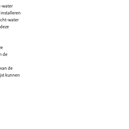
t-water
installeren
ucht-water
 deze
ze
n de
 van de
ijst kunnen