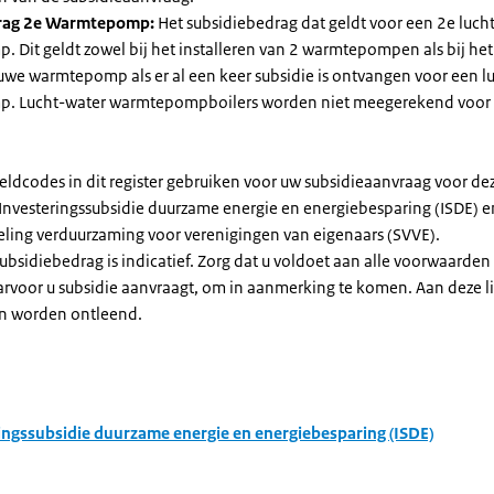
rag 2e Warmtepomp:
Het subsidiebedrag dat geldt voor een 2e luch
Dit geldt zowel bij het installeren van 2 warmtepompen als bij het 
uwe warmtepomp als er al een keer subsidie is ontvangen voor een l
. Lucht-water warmtepompboilers worden niet meegerekend voor
eldcodes in dit register gebruiken voor uw subsidieaanvraag voor de
 Investeringssubsidie duurzame energie en energiebesparing (ISDE) e
eling verduurzaming voor verenigingen van eigenaars (SVVE).
subsidiebedrag is indicatief. Zorg dat u voldoet aan alle voorwaarden
arvoor u subsidie aanvraagt, om in aanmerking te komen. Aan deze l
n worden ontleend.
ingssubsidie duurzame energie en energiebesparing (ISDE)