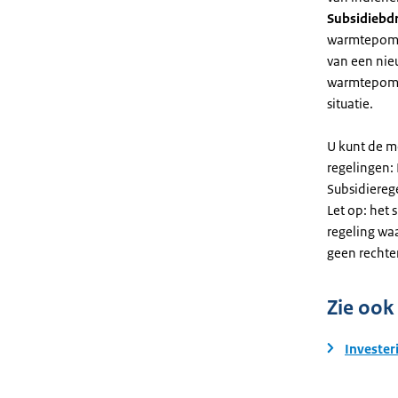
Subsidiebd
warmtepomp. 
van een nie
warmtepomp
situatie.
U kunt de m
regelingen:
Subsidiereg
Let op: het 
regeling wa
geen rechte
Zie ook
Invester