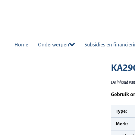
r de
tent
Home
Onderwerpen
Subsidies en financier
KA29
De inhoud van
Gebruik o
Type:
Merk: