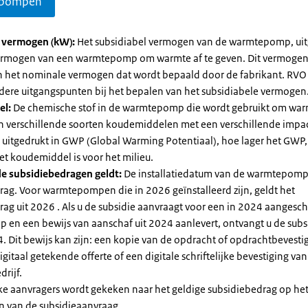
pompen
l vermogen (kW):
Het subsidiabel vermogen van de warmtepomp, uit
vermogen van een warmtepomp om warmte af te geven. Dit vermoge
n het nominale vermogen dat wordt bepaald door de fabrikant. RVO
dere uitgangspunten bij het bepalen van het subsidiabele vermogen
el:
De chemische stof in de warmtepomp die wordt gebruikt om warm
ijn verschillende soorten koudemiddelen met een verschillende impa
 is uitgedrukt in GWP (Global Warming Potentiaal), hoe lager het GWP
et koudemiddel is voor het milieu.
e subsidiebedragen geldt:
De installatiedatum van de warmtepomp
rag. Voor warmtepompen die in 2026 geïnstalleerd zijn, geldt het
ag uit 2026 . Als u de subsidie aanvraagt voor een in 2024 aangesch
en een bewijs van aanschaf uit 2024 aanlevert, ontvangt u de subsi
. Dit bewijs kan zijn: een kopie van de opdracht of opdrachtbevestig
gitaal getekende offerte of een digitale schriftelijke bevestiging van
drijf.
jke aanvragers wordt gekeken naar het geldige subsidiebedrag op h
n van de subsidieaanvraag.