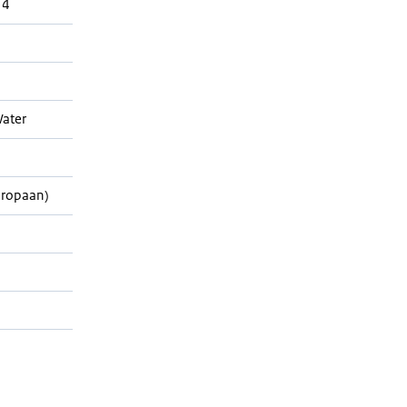
14
ater
Propaan)