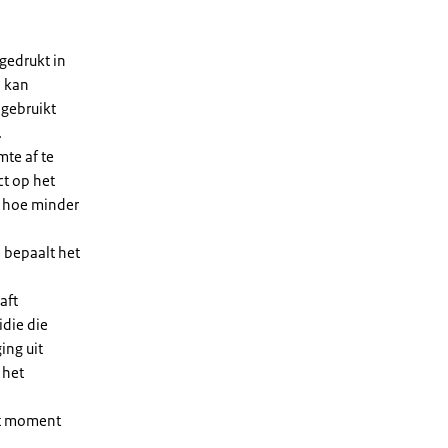
gedrukt in
n kan
 gebruikt
.
te af te
ct op het
, hoe minder
 bepaalt het
aft
die die
ing uit
 het
et moment