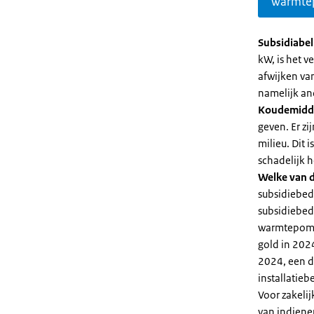
warmte
Subsidiabe
kW, is het 
afwijken va
namelijk an
Koudemidd
geven. Er z
milieu. Dit
schadelijk h
Welke van d
subsidiebed
subsidiebedr
warmtepomp 
gold in 2024
2024, een di
installatiebe
Voor zakeli
van indiene