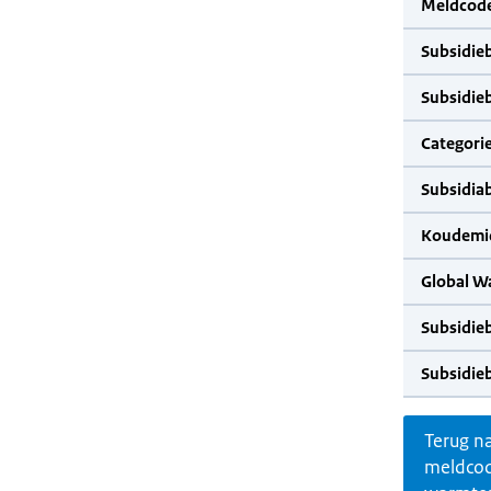
Meldcode
Subsidie
Subsidie
Categorie
Subsidia
Koudemid
Global W
Subsidie
Subsidie
Terug n
meldco