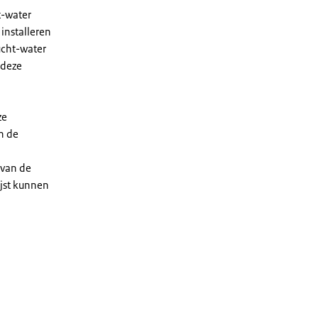
t-water
installeren
ucht-water
 deze
ze
n de
 van de
ijst kunnen