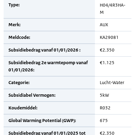
Type:
H04/4R3HA-
M
Merk:
AUX
Meldcode:
KA29081
Subsidiebedrag vanaf 01/01/2026 :
€2.350
Subsidiebedrag 2e warmtepomp vanaf
€1.125
01/01/2026:
Categorie:
Lucht-Water
Subsidiabel Vermogen:
5kW
Koudemiddel:
R032
Global Warming Potential (GWP):
675
Subsidiebedrag vanaf 01/01/2025 tot
€2.350