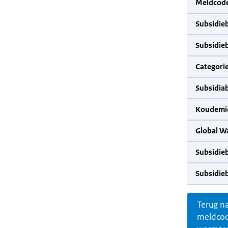
Meldcode
Subsidie
Subsidie
Categorie
Subsidia
Koudemid
Global W
Subsidie
Subsidie
Terug n
meldco