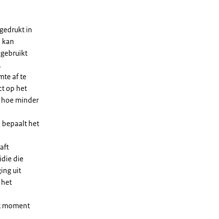
gedrukt in
n kan
 gebruikt
.
te af te
ct op het
, hoe minder
 bepaalt het
aft
die die
ing uit
 het
et moment