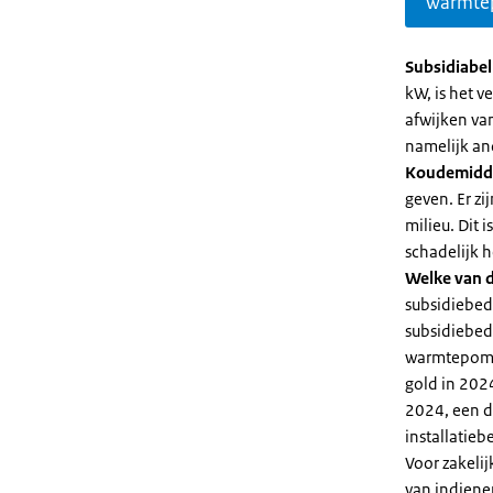
warmte
Subsidiabe
kW, is het 
afwijken va
namelijk an
Koudemidd
geven. Er z
milieu. Dit
schadelijk h
Welke van d
subsidiebed
subsidiebedr
warmtepomp 
gold in 2024
2024, een di
installatiebe
Voor zakeli
van indiene