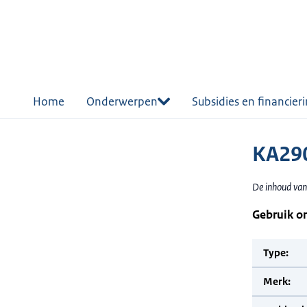
r de
tent
Home
Onderwerpen
Subsidies en financier
KA29
De inhoud van 
Gebruik o
Type:
Merk: