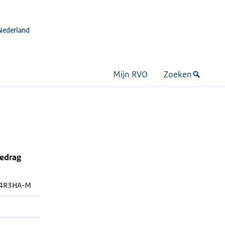
Nederland
Mijn RVO
Zoeken
bedrag
/4R3HA-M