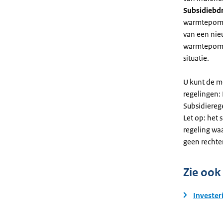
Subsidiebd
warmtepomp. 
van een nie
warmtepomp
situatie.
U kunt de m
regelingen:
Subsidiereg
Let op: het 
regeling wa
geen rechte
Zie ook
Invester