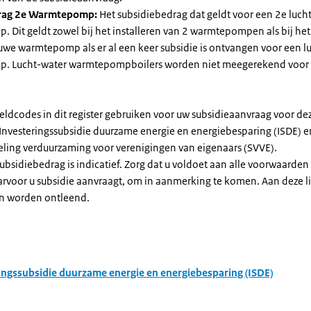
rag 2e Warmtepomp:
Het subsidiebedrag dat geldt voor een 2e luch
Dit geldt zowel bij het installeren van 2 warmtepompen als bij het 
uwe warmtepomp als er al een keer subsidie is ontvangen voor een l
. Lucht-water warmtepompboilers worden niet meegerekend voor
eldcodes in dit register gebruiken voor uw subsidieaanvraag voor de
 Investeringssubsidie duurzame energie en energiebesparing (ISDE) e
eling verduurzaming voor verenigingen van eigenaars (SVVE).
subsidiebedrag is indicatief. Zorg dat u voldoet aan alle voorwaarden
arvoor u subsidie aanvraagt, om in aanmerking te komen. Aan deze l
n worden ontleend.
ingssubsidie duurzame energie en energiebesparing (ISDE)