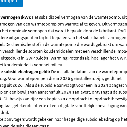
pompen
l vermogen (kW):
Het subsidiabel vermogen van de warmtepomp, uit
vermogen van een warmtepomp om warmte af te geven. Dit vermoge
n het nominale vermogen dat wordt bepaald door de fabrikant. RVO
dere uitgangspunten bij het bepalen van het subsidiabele vermogen
el:
De chemische stof in de warmtepomp die wordt gebruikt om warm
ijn verschillende soorten koudemiddelen met een verschillende impa
 is uitgedrukt in GWP (Global Warming Potentiaal), hoe lager het GWP
et koudemiddel is voor het milieu.
e subsidiebedragen geldt:
De installatiedatum van de warmtepomp
rag. Voor warmtepompen die in 2026 geïnstalleerd zijn, geldt het
ag uit 2026 . Als u de subsidie aanvraagt voor een in 2024 aangesch
en een bewijs van aanschaf uit 2024 aanlevert, ontvangt u de subsi
. Dit bewijs kan zijn: een kopie van de opdracht of opdrachtbevestig
gitaal getekende offerte of een digitale schriftelijke bevestiging van
drijf.
jke aanvragers wordt gekeken naar het geldige subsidiebedrag op h
n van de subsidieaanvraag.