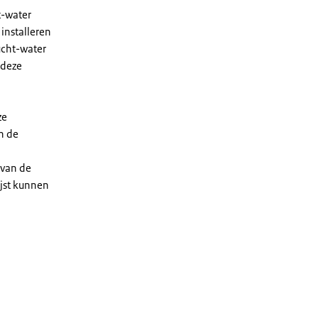
t-water
installeren
ucht-water
 deze
ze
n de
 van de
ijst kunnen