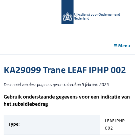
r de
tent
Rijksdienst voor Ondernemend
Nederland
Menu
KA29099 Trane LEAF IPHP 002
De inhoud van deze pagina is gecontroleerd op 5 februari 2026
Gebruik onderstaande gegevens voor een indicatie van
het subsidiebedrag
LEAF IPHP
Type:
002