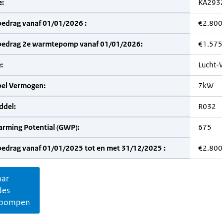
:
KA293
bedrag vanaf 01/01/2026 :
€2.80
bedrag 2e warmtepomp vanaf 01/01/2026:
€1.57
:
Lucht-
bel Vermogen:
7kW
del:
R032
arming Potential (GWP):
675
bedrag vanaf 01/01/2025 tot en met 31/12/2025 :
€2.80
aar
des
pompen