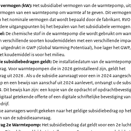
l vermogen (kW):
Het subsidiabel vermogen van de warmtepomp, uit
vermogen van een warmtepomp om warmte af te geven. Dit vermoge
n het nominale vermogen dat wordt bepaald door de fabrikant. RVO
dere uitgangspunten bij het bepalen van het subsidiabele vermogen
el:
De chemische stof in de warmtepomp die wordt gebruikt om warm
ijn verschillende soorten koudemiddelen met een verschillende impa
 is uitgedrukt in GWP (Global Warming Potentiaal), hoe lager het GWP
et koudemiddel is voor het milieu.
e subsidiebedragen geldt:
De installatiedatum van de warmtepomp
rag. Voor warmtepompen die in 2026 geïnstalleerd zijn, geldt het
ag uit 2026 . Als u de subsidie aanvraagt voor een in 2024 aangesch
en een bewijs van aanschaf uit 2024 aanlevert, ontvangt u de subsi
. Dit bewijs kan zijn: een kopie van de opdracht of opdrachtbevestig
gitaal getekende offerte of een digitale schriftelijke bevestiging van
drijf.
jke aanvragers wordt gekeken naar het geldige subsidiebedrag op h
n van de subsidieaanvraag.
rag 2e Warmtepomp:
Het subsidiebedrag dat geldt voor een 2e luch