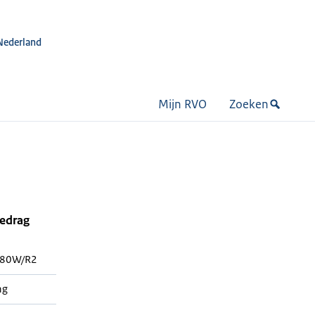
Nederland
Mijn RVO
Zoeken
bedrag
80W/R2
ng