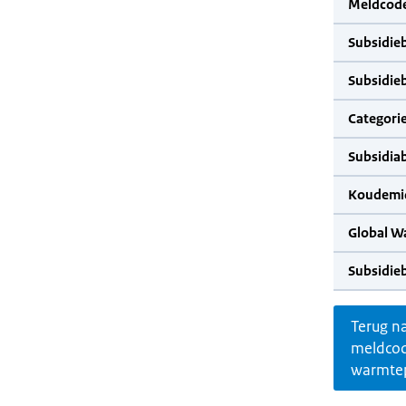
Meldcode
Subsidie
Subsidie
Categorie
Subsidia
Koudemid
Global W
Subsidie
Terug n
meldco
warmte