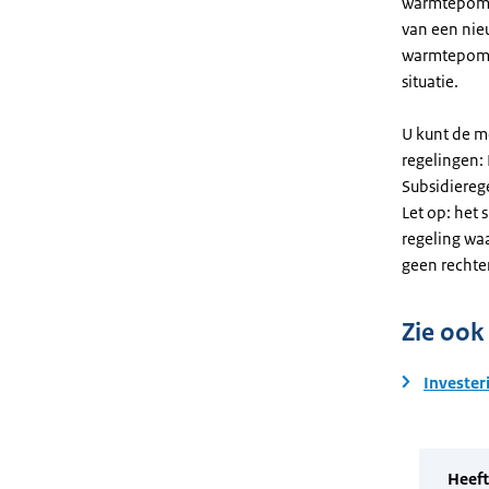
warmtepomp. 
van een nie
warmtepomp
situatie.
U kunt de m
regelingen:
Subsidiereg
Let op: het 
regeling wa
geen rechte
Zie ook
Invester