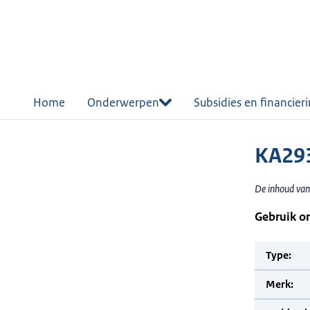
r de
tent
Home
Onderwerpen
Subsidies en financier
KA29
De inhoud van
Gebruik o
Type:
Merk: