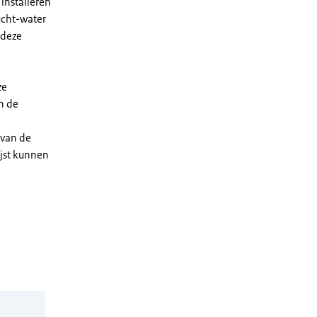
installeren
ucht-water
 deze
ze
n de
 van de
ijst kunnen