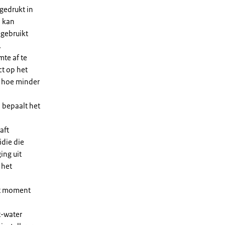
gedrukt in
n kan
 gebruikt
.
te af te
ct op het
, hoe minder
 bepaalt het
aft
die die
ing uit
 het
et moment
t-water