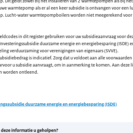
Dit geldt zowel bij het installeren van 2 warmtepompen als bij het 
uwe warmtepomp als er al een keer subsidie is ontvangen voor een l
. Lucht-water warmtepompboilers worden niet meegerekend voor
eldcodes in dit register gebruiken voor uw subsidieaanvraag voor de
 Investeringssubsidie duurzame energie en energiebesparing (ISDE) e
eling verduurzaming voor verenigingen van eigenaars (SVVE).
subsidiebedrag is indicatief. Zorg dat u voldoet aan alle voorwaarden
arvoor u subsidie aanvraagt, om in aanmerking te komen. Aan deze l
n worden ontleend.
ingssubsidie duurzame energie en energiebesparing (ISDE)