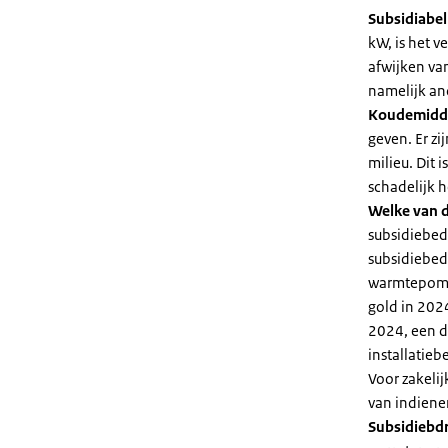
Subsidiabe
kW, is het 
afwijken va
namelijk an
Koudemidd
geven. Er z
milieu. Dit
schadelijk h
Welke van d
subsidiebed
subsidiebedr
warmtepomp 
gold in 2024
2024, een di
installatiebe
Voor zakeli
van indiene
Subsidiebd