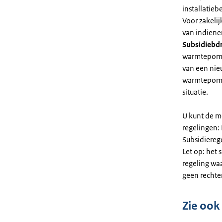
installatiebe
Voor zakeli
van indiene
Subsidiebd
warmtepomp. 
van een nie
warmtepomp
situatie.
U kunt de m
regelingen:
Subsidiereg
Let op: het 
regeling wa
geen rechte
Zie ook