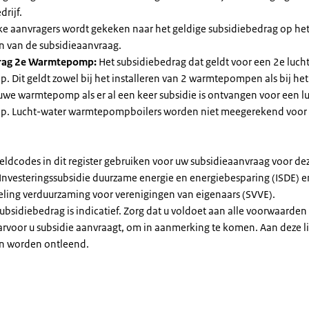
drijf.
jke aanvragers wordt gekeken naar het geldige subsidiebedrag op h
n van de subsidieaanvraag.
rag 2e Warmtepomp:
Het subsidiebedrag dat geldt voor een 2e luch
Dit geldt zowel bij het installeren van 2 warmtepompen als bij het 
uwe warmtepomp als er al een keer subsidie is ontvangen voor een l
. Lucht-water warmtepompboilers worden niet meegerekend voor
eldcodes in dit register gebruiken voor uw subsidieaanvraag voor de
 Investeringssubsidie duurzame energie en energiebesparing (ISDE) e
eling verduurzaming voor verenigingen van eigenaars (SVVE).
subsidiebedrag is indicatief. Zorg dat u voldoet aan alle voorwaarden
arvoor u subsidie aanvraagt, om in aanmerking te komen. Aan deze l
n worden ontleend.