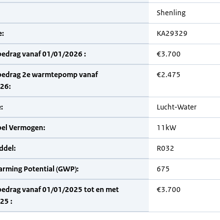
Shenling
:
KA29329
bedrag vanaf 01/01/2026 :
€3.700
bedrag 2e warmtepomp vanaf
€2.475
26:
:
Lucht-Water
bel Vermogen:
11kW
del:
R032
arming Potential (GWP):
675
bedrag vanaf 01/01/2025 tot en met
€3.700
25 :