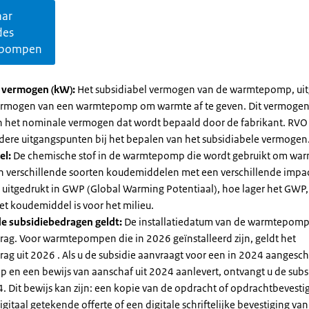
aar
des
pompen
l vermogen (kW):
Het subsidiabel vermogen van de warmtepomp, uit
vermogen van een warmtepomp om warmte af te geven. Dit vermoge
n het nominale vermogen dat wordt bepaald door de fabrikant. RVO
dere uitgangspunten bij het bepalen van het subsidiabele vermogen
el:
De chemische stof in de warmtepomp die wordt gebruikt om warm
ijn verschillende soorten koudemiddelen met een verschillende impa
 is uitgedrukt in GWP (Global Warming Potentiaal), hoe lager het GWP
et koudemiddel is voor het milieu.
e subsidiebedragen geldt:
De installatiedatum van de warmtepomp
rag. Voor warmtepompen die in 2026 geïnstalleerd zijn, geldt het
ag uit 2026 . Als u de subsidie aanvraagt voor een in 2024 aangesch
en een bewijs van aanschaf uit 2024 aanlevert, ontvangt u de subsi
. Dit bewijs kan zijn: een kopie van de opdracht of opdrachtbevestig
gitaal getekende offerte of een digitale schriftelijke bevestiging van