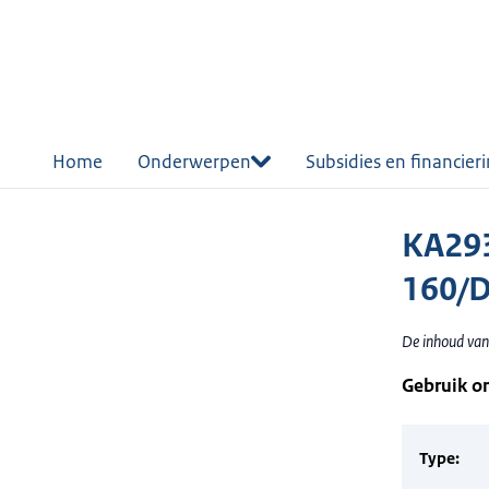
r de
tent
Home
Onderwerpen
Subsidies en financier
KA29
160/
De inhoud van
Gebruik o
Type: