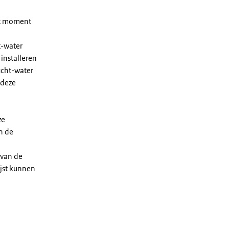
et moment
t-water
installeren
ucht-water
 deze
ze
n de
 van de
ijst kunnen