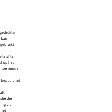
gedrukt in
n kan
 gebruikt
.
te af te
ct op het
, hoe minder
 bepaalt het
aft
die die
ing uit
 het