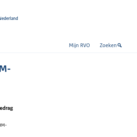
Nederland
Mijn RVO
Zoeken
HM-
bedrag
HM-